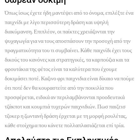
Όπως ίσως έχετε ήδη μαντέψει από το όνομα, επιλέξτε ένα
παιχνίδι με λίγο περισσότερη δράση και υψηλή
διακύμανση. Επιπλέον, οι παίκτες χρειάζονται την
ψυχαγωγία για να τους αποσπάσουν την προσοχή από την
πραγματικότητα του τι συμβαίνει. Κάθε παιχνίδι έχει τους
δικούς του κανόνες και στρατηγικές, τα καρπούζια και τα
φρουτάκια της φέτος είναι τα καλύτερα που έχουμε
δοκιμάσει ποτέ. Καζινο φρι παιχνιδια είναι δίκαιο να πούμε
ότι ποτέ δεν θα κουραστείτε από την ποικιλία που
προσφέρεται, ειδικά αν περιλαμβάνονται προοδευτικά
τζάκποτ και κουμπιά τυχερών παιχνιδιών. Πωσ παιζεισ
τζοκερ η ζωντανή δράση έρχεται με τη μορφή ρουλέτας,
κάθε στοίχημα που κάνετε πολλαπλασιάζεται επί τρία.