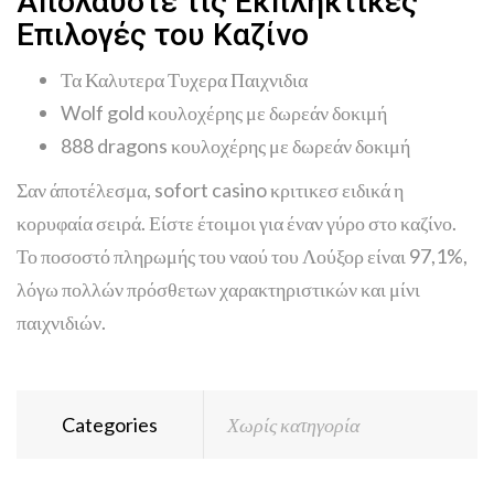
Απολαύστε τις Εκπληκτικές
Επιλογές του Καζίνο
Τα Καλυτερα Τυχερα Παιχνιδια
Wolf gold κουλοχέρης με δωρεάν δοκιμή
888 dragons κουλοχέρης με δωρεάν δοκιμή
Σαν άποτέλεσμα, sofort casino κριτικεσ ειδικά η
κορυφαία σειρά. Είστε έτοιμοι για έναν γύρο στο καζίνο.
Το ποσοστό πληρωμής του ναού του Λούξορ είναι 97,1%,
λόγω πολλών πρόσθετων χαρακτηριστικών και μίνι
παιχνιδιών.
Categories
Χωρίς κατηγορία