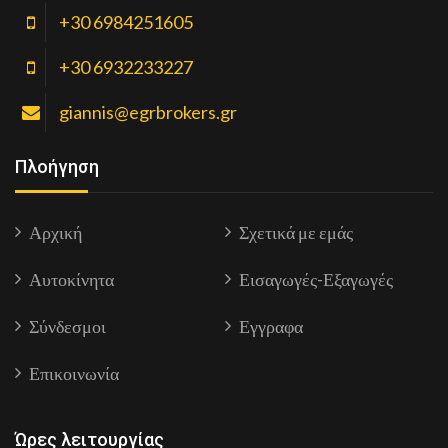
+30 6984251605
+30 6932233227
giannis@egrbrokers.gr
Πλοήγηση
Αρχική
Σχετικά με εμάς
Αυτοκίνητα
Εισαγωγές-Εξαγωγές
Σύνδεσμοι
Εγγραφα
Επικοινωνία
Ώρες λειτουργίας