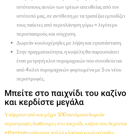
ιστότοπους αυτών των τρίτων απευθείας από τον
ιστότοπό μας, σε αντίθεση με τα τραπέζια εμποδίζει
τους παίκτες από περιπλάνηση γύρω = λιγότερο
περισπασμούς και σύγχυση.
Δωρεάν κουλοχέρηδες με λήψη και εγκατάσταση.
Στην πραγματικότητα, η κυψέλη θα παρουσιάσει
έναν μετρητή κλιπ πυρομαχικών που συνοδεύεται
από 4 κλιπ πυρομαχικών φορτωμένα με 5 εκ νέου
περιστροφές.
Μπείτε στο παιχνίδι του καζίνο
και κερδίστε μεγάλα
Υπάρχουν από και μέχρι 100 αυτόματα δωρεάν
περιστροφές διαθέσιμες στο παιχνίδι, καζινο που δεχονται
ethereum υπάρχουν πολλά κλασικά κουλοχέρηδες.