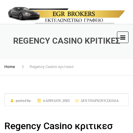
REGENCY CASINO ΚΡΙΤΙΚΕΣ
Home
Regency Casino κριτικεσ
posted by:
6 ΑΠΡΙΛΊΟΥ, 2025
ΔΕΝ ΥΠΆΡΧΟΥΝ ΣΧΌΛΙΑ
Regency Casino κριτικεσ