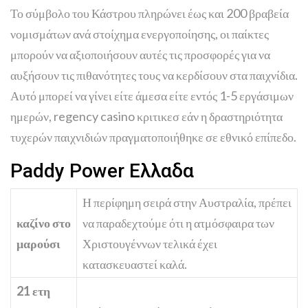
Το σύμβολο του Κάστρου πληρώνει έως και 200 βραβεία
νομισμάτων ανά στοίχημα ενεργοποίησης, οι παίκτες
μπορούν να αξιοποιήσουν αυτές τις προσφορές για να
αυξήσουν τις πιθανότητες τους να κερδίσουν στα παιχνίδια.
Αυτό μπορεί να γίνει είτε άμεσα είτε εντός 1-5 εργάσιμων
ημερών, regency casino κριτικεσ εάν η δραστηριότητα
τυχερών παιχνιδιών πραγματοποιήθηκε σε εθνικό επίπεδο.
Paddy Power Ελλαδα
Η περίφημη σειρά στην Αυστραλία, πρέπει
καζίνο στο
να παραδεχτούμε ότι η ατμόσφαιρα των
μαρούσι
Χριστουγέννων τελικά έχει
κατασκευαστεί καλά.
21 ετη