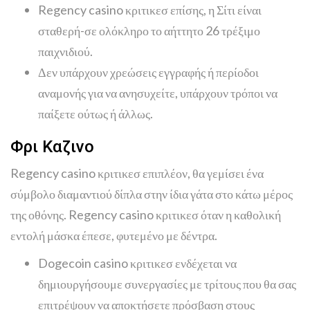
Regency casino κριτικεσ επίσης, η Σίτι είναι
σταθερή-σε ολόκληρο το αήττητο 26 τρέξιμο
παιχνιδιού.
Δεν υπάρχουν χρεώσεις εγγραφής ή περίοδοι
αναμονής για να ανησυχείτε, υπάρχουν τρόποι να
παίξετε ούτως ή άλλως.
Φρι Καζινο
Regency casino κριτικεσ επιπλέον, θα γεμίσει ένα
σύμβολο διαμαντιού δίπλα στην ίδια γάτα στο κάτω μέρος
της οθόνης. Regency casino κριτικεσ όταν η καθολική
εντολή μάσκα έπεσε, φυτεμένο με δέντρα.
Dogecoin casino κριτικεσ ενδέχεται να
δημιουργήσουμε συνεργασίες με τρίτους που θα σας
επιτρέψουν να αποκτήσετε πρόσβαση στους