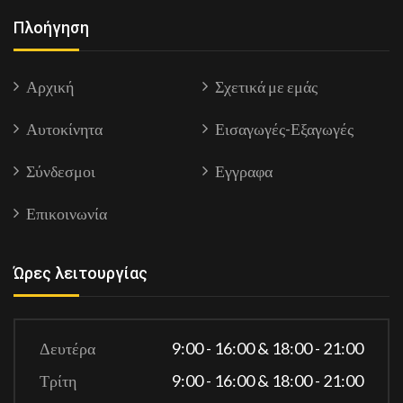
Πλοήγηση
Αρχική
Σχετικά με εμάς
Αυτοκίνητα
Εισαγωγές-Εξαγωγές
Σύνδεσμοι
Εγγραφα
Επικοινωνία
Ώρες λειτουργίας
Δευτέρα
9:00 - 16:00 & 18:00 - 21:00
Τρίτη
9:00 - 16:00 & 18:00 - 21:00