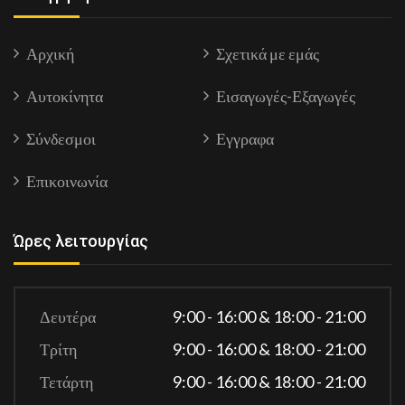
Αρχική
Σχετικά με εμάς
Αυτοκίνητα
Εισαγωγές-Εξαγωγές
Σύνδεσμοι
Εγγραφα
Επικοινωνία
Ώρες λειτουργίας
Δευτέρα
9:00 - 16:00 & 18:00 - 21:00
Τρίτη
9:00 - 16:00 & 18:00 - 21:00
Τετάρτη
9:00 - 16:00 & 18:00 - 21:00