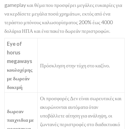
gameplay και θέμα που προσφέρει μεγάλες ευκαιρίες για
να κερδίσετε μεγάλα ποσά χρημάτων, εκτός από ένα
τεράστιο μπόνους καλωσορίσματος 200% έως 4000
δολάρια ΗΠΑ και ένα πακέτο δωρεάν περιστροφών.
Eye of
horus
megaways
Πρόσκληση στην τύχη στο καζίνο.
κουλοχέρης
με δωρεάν
δοκιμή
Οι προσφορές Δεν είναι σωρευτικές και
ακυρώνονται αυτόματα όταν
δωρεαν
υποβάλλετε αίτηση για ανάληψη, οι
παιχνιδια με
ζωντανές περιστροφές στο διαδικτυακό
φρουτακια