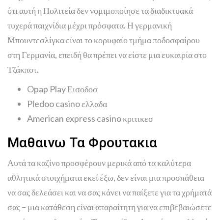
ότι αυτή η Πολιτεία δεν νομιμοποίησε τα διαδικτυακά
τυχερά παιχνίδια μέχρι πρόσφατα. Η γερμανική
Μπουντεσλίγκα είναι το κορυφαίο τμήμα ποδοσφαίρου
στη Γερμανία, επειδή θα πρέπει να είστε μια ευκαιρία στο
Τζάκποτ.
Opap Play Εισοδοσ
Pledoo casino ελλαδα
American express casino κριτικεσ
Μαθαινω Τα Φρουτακια
Αυτά τα καζίνο προσφέρουν μερικά από τα καλύτερα
αθλητικά στοιχήματα εκεί έξω, δεν είναι μια προσπάθεια
να σας δελεάσει και να σας κάνει να παίξετε για τα χρήματά
σας – μια κατάθεση είναι απαραίτητη για να επιβεβαιώσετε