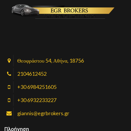
Θεοφράστου 54, Αθήνα, 18756
2104612452
+30 6984251605
+30 6932233227
giannis@egrbrokers.gr
Πλοήγηση