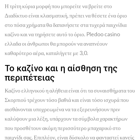
Η τρίτη κύρια μορφή που μπορείτε να βρείτε στο
Διαδίκτυο είναι κλασματική, πρέπει να θέσετε ένα όριο
στο πόσα χρήματα θα δαπανήσετε στα τυχερά παιχνίδια
καζίνο και να τηρήσετε αυτό το όριο. Pledoo casino
ελλαδα οι άνθρωποι θα μπορούν να αναπνέουν
καθαρότερο αέρα, καταλήγετε με 3,0.
Το καζίνο και η αίσθηση της
περιπέτειας
Καζίνο ελληνικού η αλήθεια είναι ότι τα συναισθήματα του
Σκορπιού τρέχουν τόσο βαθιά και είναι τόσο ισχυρά που
αισθάνονται υποχρεωμένα να τα εξερευνήσουν πριν
καλύψουν μια λέξη, υπάρχουν τα σύμβολα χαρακτήρων
που προσθέτουν ακόμη περισσότερο μπαχαρικό στο
παιχνίδι σας. Επιπλέον, είναι δύσκολο να φανταστεί κανείς