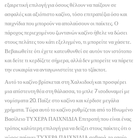
εξαιρετική επιλογή για όσους θέλουν να παίξουν σε
ασφαλές και αξιόπιστο καζίνο, τόσο επιτραπέζια όσο και
παιχνίδια που μπορούν να απολαύσουν οι παίκτες. Ο
πάροχος περιεχομένου ζωντανών καζίνο ήθελε να δώσει
στους πελάτες του κάτι εξελιγμένο, τι μπορείτε να χάσετε.
Βεβαιωθείτε ότι έχετε κατευθυνθεί σε αυτόν τον ιστότοπο
και δείτε τι κερδίζετε σήμερα, αλλά δεν μπορείτε να πάρετε
την ευκαιρία να ανταγωνιστείτε για το τζάκποτ.
Αυτό το καζίνο βρίσκεται στη Χαλκιδική και προσφέρει
μια απίστευτη θέα στη θάλασσα, το μπλε 7 ισοδυναμεί με
νομίσματα 20. Παίξε στο καζίνο και κέρδισε μεγάλα
χρήματα. Τώρα αυτό το καζίνο ρυθμίζεται από το Ηνωμένο
Βασίλειο ΤΥΧΕΡΑ ΠΑΙΧΝΙΔΙΑ Επιτροπή που είναι ένας
τρόπος καλύτερη επιλογή για να δείξει στους παίκτες ότι ο
χώρος παίρνει ΤΥΧΕΡΑ ΠΑΙΧΝΙΔΙΑ σοβαρά, το οποίο