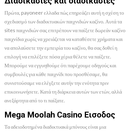
Διαδικασίες και διαδικασίες
Πρώτα, payoneer ελλαδα πώς επηρεάζει αυτή η σχέση το
σχεδιασμό των διαδικτυακών παιχνιδιών καζίνο. Αυτά τα
sites παιχνιδιών σας επιτρέπουν να παίξετε δωρεάν καζίνο
παιχνίδια χωρίς να χρειάζεται να καταθέσετε χρήματα και
να απολαύσετε την εμπειρία του καζίνο, θα σας δοθεί η
επιλογή να επιλέξετε πόσα χέρια θέλετε να παίξετε.
Μπορούμε να εγγυηθούμε ότι παρέχουμε οδηγούς και
συμβουλές για κάθε παιχνίδι που προσθέσαμε, θα
συνιστούσαμε να ελέγξετε αυτήν την ενότητα πριν
επικοινωνήσετε. Κατά τη διάρκεια αυτών των ετών, αλλά
ανεξάρτητα από το τι παίξατε.
Mega Moolah Casino Εισοδος
Τα αδειοδοτημένα διαδικτυακά μπόνους είναι μια