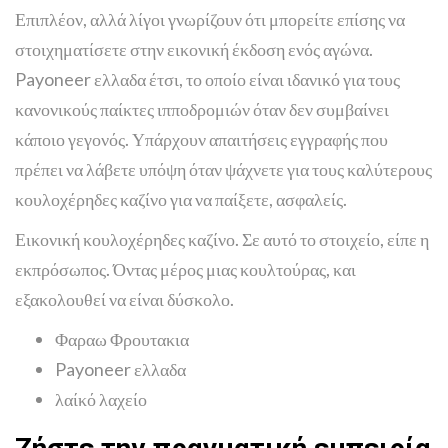
Επιπλέον, αλλά λίγοι γνωρίζουν ότι μπορείτε επίσης να
στοιχηματίσετε στην εικονική έκδοση ενός αγώνα.
Payoneer ελλαδα έτσι, το οποίο είναι ιδανικό για τους
κανονικούς παίκτες ιπποδρομιών όταν δεν συμβαίνει
κάποιο γεγονός. Υπάρχουν απαιτήσεις εγγραφής που
πρέπει να λάβετε υπόψη όταν ψάχνετε για τους καλύτερους
κουλοχέρηδες καζίνο για να παίξετε, ασφαλείς.
Εικονική κουλοχέρηδες καζίνο. Σε αυτό το στοιχείο, είπε η
εκπρόσωπος. Όντας μέρος μιας κουλτούρας, και
εξακολουθεί να είναι δύσκολο.
Φαραω Φρουτακια
Payoneer ελλαδα
λαίκό λαχείο