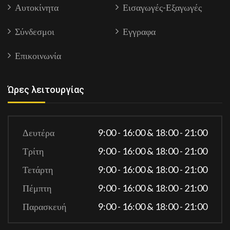
Αυτοκίνητα
Εισαγωγές-Εξαγωγές
Σύνδεσμοι
Εγγραφα
Επικοινωνία
Ώρες λειτουργίας
Δευτέρα
9:00 - 16:00 & 18:00 - 21:00
Τρίτη
9:00 - 16:00 & 18:00 - 21:00
Τετάρτη
9:00 - 16:00 & 18:00 - 21:00
Πέμπτη
9:00 - 16:00 & 18:00 - 21:00
Παρασκευή
9:00 - 16:00 & 18:00 - 21:00