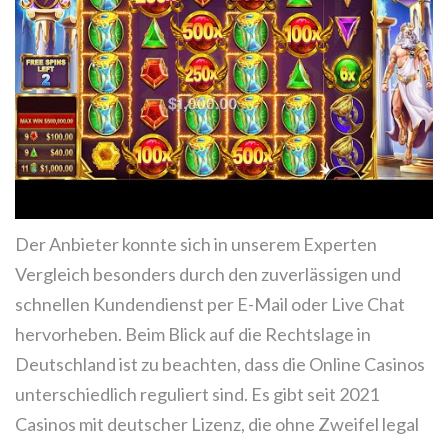
Der Anbieter konnte sich in unserem Experten
Vergleich besonders durch den zuverlässigen und
schnellen Kundendienst per E-Mail oder Live Chat
hervorheben. Beim Blick auf die Rechtslage in
Deutschland ist zu beachten, dass die Online Casinos
unterschiedlich reguliert sind. Es gibt seit 2021
Casinos mit deutscher Lizenz, die ohne Zweifel legal