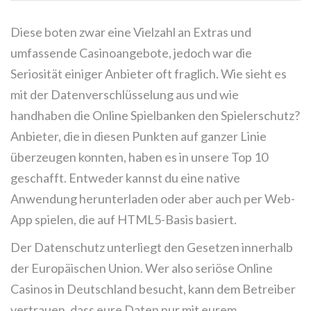
Diese boten zwar eine Vielzahl an Extras und
umfassende Casinoangebote, jedoch war die
Seriosität einiger Anbieter oft fraglich. Wie sieht es
mit der Datenverschlüsselung aus und wie
handhaben die Online Spielbanken den Spielerschutz?
Anbieter, die in diesen Punkten auf ganzer Linie
überzeugen konnten, haben es in unsere Top 10
geschafft. Entweder kannst du eine native
Anwendung herunterladen oder aber auch per Web-
App spielen, die auf HTML5-Basis basiert.
Der Datenschutz unterliegt den Gesetzen innerhalb
der Europäischen Union. Wer also seriöse Online
Casinos in Deutschland besucht, kann dem Betreiber
vertrauen, dass eure Daten nur mit eurem