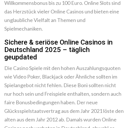
Willkommensbonus bis zu 100 Euro. Online Slots sind
das Herzstück vieler Online Casinos und bieten eine
unglaubliche Vielfalt an Themen und
Spielmechaniken.
Sichere & seriöse Online Casinos in
Deutschland 2025 – täglich
geupdated
Die Casino Spiele mit den hohen Auszahlungsquoten
wie Video Poker, Blackjack oder Ähnliche sollten im
Spielangebot nicht fehlen. Diese Boni sollten nicht
nur hoch sein und Freispiele enthalten, sondern auch
faire Bonusbedingungen haben. Der neue
Glücksspielstaatsvertrag aus dem Jahr 2021 löste den
alten aus dem Jahr 2012 ab. Damals wurden Online
Casinos noch verboten in Deutschland, obwohl es