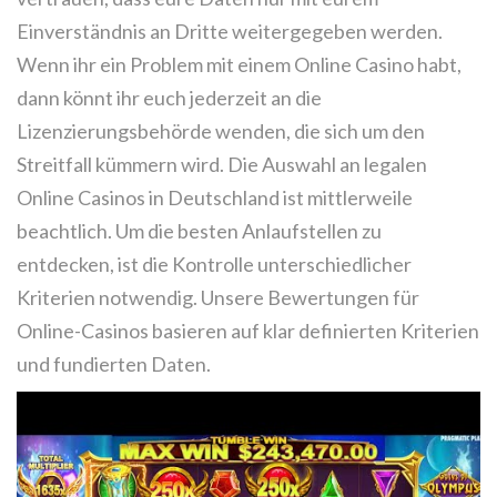
Einverständnis an Dritte weitergegeben werden.
Wenn ihr ein Problem mit einem Online Casino habt,
dann könnt ihr euch jederzeit an die
Lizenzierungsbehörde wenden, die sich um den
Streitfall kümmern wird. Die Auswahl an legalen
Online Casinos in Deutschland ist mittlerweile
beachtlich. Um die besten Anlaufstellen zu
entdecken, ist die Kontrolle unterschiedlicher
Kriterien notwendig. Unsere Bewertungen für
Online-Casinos basieren auf klar definierten Kriterien
und fundierten Daten.