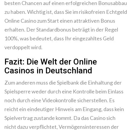
besten Chancen auf einen erfolgreichen Bonusabbau
zu haben. Wichtig ist, dass Sie im risikofreien Echtgeld
Online Casino zum Start einen attraktiven Bonus
erhalten. Der Standardbonus beträgt in der Regel
100%, was bedeutet, dass Ihr eingezahltes Geld
verdoppelt wird.
Fazit: Die Welt der Online
Casinos in Deutschland
Zum anderen muss die Spielbank die Einhaltung der
Spielsperre weder durch eine Kontrolle beim Einlass
noch durch eine Videokontrolle sicherstellen. Es
reicht ein eindeutiger Hinweis am Eingang, dass kein
Spielvertrag zustande kommt. Da das Casino sich
nicht dazu verpflichtet, Vermögensinteressen der