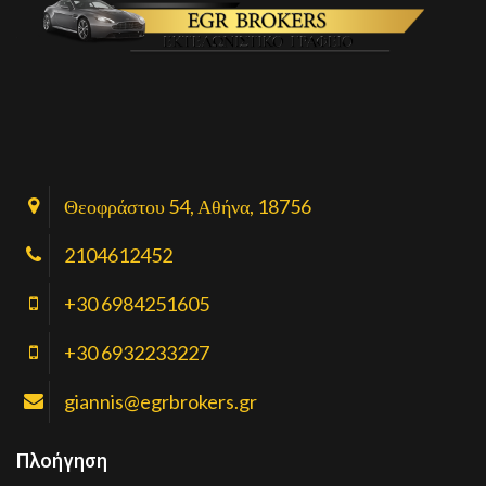
Θεοφράστου 54, Αθήνα, 18756
2104612452
+30 6984251605
+30 6932233227
giannis@egrbrokers.gr
Πλοήγηση