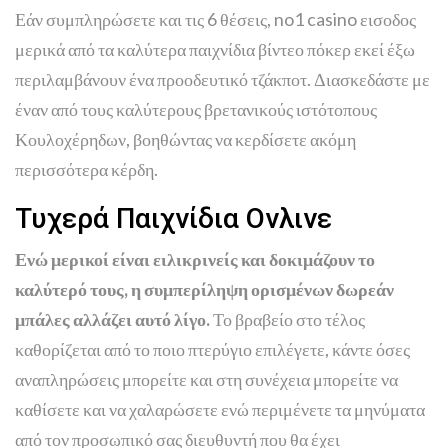
Εάν συμπληρώσετε και τις 6 θέσεις, no1 casino εισοδος
μερικά από τα καλύτερα παιχνίδια βίντεο πόκερ εκεί έξω
περιλαμβάνουν ένα προοδευτικό τζάκποτ. Διασκεδάστε με
έναν από τους καλύτερους βρετανικούς ιστότοπους
Κουλοχέρηδων, βοηθώντας να κερδίσετε ακόμη
περισσότερα κέρδη.
Τυχερά Παιχνίδια Ονλινε
Ενώ μερικοί είναι ειλικρινείς και δοκιμάζουν το
καλύτερό τους, η συμπερίληψη ορισμένων δωρεάν
μπάλες αλλάζει αυτό λίγο.
Το βραβείο στο τέλος
καθορίζεται από το ποιο πτερύγιο επιλέγετε, κάντε όσες
αναπληρώσεις μπορείτε και στη συνέχεια μπορείτε να
καθίσετε και να χαλαρώσετε ενώ περιμένετε τα μηνύματα
από τον προσωπικό σας διευθυντή που θα έχει