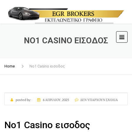
NO1 CASINO ΕΙΣΟΔΟΣ
Home
No1 Casino εισοδος
posted by:
6 ΑΠΡΙΛΊΟΥ, 2025
ΔΕΝ ΥΠΆΡΧΟΥΝ ΣΧΌΛΙΑ
No1 Casino εισοδος