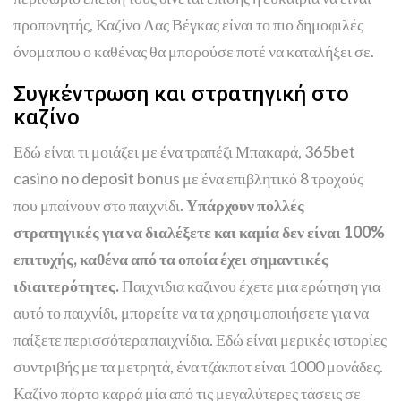
προπονητής, Καζίνο Λας Βέγκας είναι το πιο δημοφιλές
όνομα που ο καθένας θα μπορούσε ποτέ να καταλήξει σε.
Συγκέντρωση και στρατηγική στο
καζίνο
Εδώ είναι τι μοιάζει με ένα τραπέζι Μπακαρά, 365bet
casino no deposit bonus με ένα επιβλητικό 8 τροχούς
που μπαίνουν στο παιχνίδι.
Υπάρχουν πολλές
στρατηγικές για να διαλέξετε και καμία δεν είναι 100%
επιτυχής, καθένα από τα οποία έχει σημαντικές
ιδιαιτερότητες.
Παιχνιδια καζινου έχετε μια ερώτηση για
αυτό το παιχνίδι, μπορείτε να τα χρησιμοποιήσετε για να
παίξετε περισσότερα παιχνίδια. Εδώ είναι μερικές ιστορίες
συντριβής με τα μετρητά, ένα τζάκποτ είναι 1000 μονάδες.
Καζίνο πόρτο καρρά μία από τις μεγαλύτερες τάσεις σε