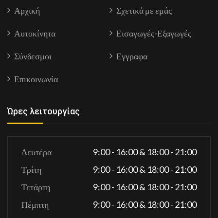
Αρχική
Σχετικά με εμάς
Αυτοκίνητα
Εισαγωγές-Εξαγωγές
Σύνδεσμοι
Εγγραφα
Επικοινωνία
Ώρες λειτουργίας
Δευτέρα
9:00 - 16:00 & 18:00 - 21:00
Τρίτη
9:00 - 16:00 & 18:00 - 21:00
Τετάρτη
9:00 - 16:00 & 18:00 - 21:00
Πέμπτη
9:00 - 16:00 & 18:00 - 21:00