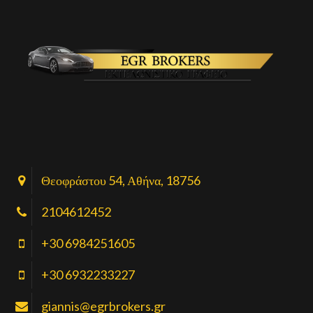
Θεοφράστου 54, Αθήνα, 18756
2104612452
+30 6984251605
+30 6932233227
giannis@egrbrokers.gr