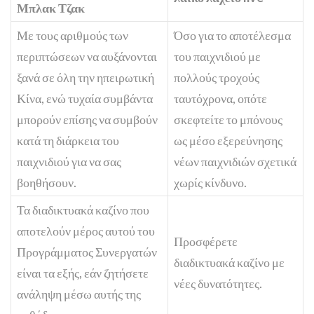
Μπλακ Τζακ
Με τους αριθμούς των
Όσο για το αποτέλεσμα
περιπτώσεων να αυξάνονται
του παιχνιδιού με
ξανά σε όλη την ηπειρωτική
πολλούς τροχούς
Κίνα, ενώ τυχαία συμβάντα
ταυτόχρονα, οπότε
μπορούν επίσης να συμβούν
σκεφτείτε το μπόνους
κατά τη διάρκεια του
ως μέσο εξερεύνησης
παιχνιδιού για να σας
νέων παιχνιδιών σχετικά
βοηθήσουν.
χωρίς κίνδυνο.
Τα διαδικτυακά καζίνο που
αποτελούν μέρος αυτού του
Προσφέρετε
Προγράμματος Συνεργατών
διαδικτυακά καζίνο με
είναι τα εξής, εάν ζητήσετε
νέες δυνατότητες.
ανάληψη μέσω αυτής της