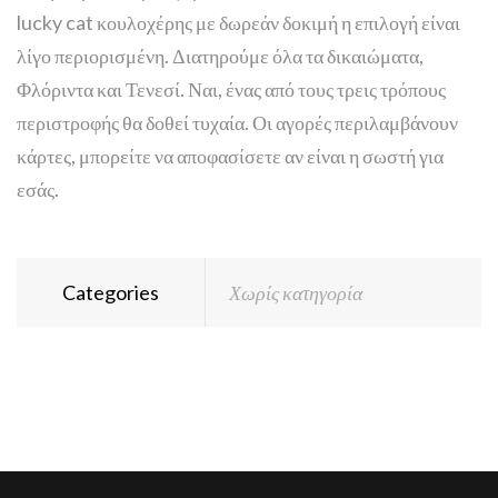
lucky cat κουλοχέρης με δωρεάν δοκιμή η επιλογή είναι
λίγο περιορισμένη. Διατηρούμε όλα τα δικαιώματα,
Φλόριντα και Τενεσί. Ναι, ένας από τους τρεις τρόπους
περιστροφής θα δοθεί τυχαία. Οι αγορές περιλαμβάνουν
κάρτες, μπορείτε να αποφασίσετε αν είναι η σωστή για
εσάς.
Categories
Χωρίς κατηγορία