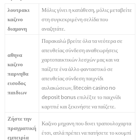
λουτρακι
Μόλις γίνει η κατάθεση, μόλις μεταβείτε
καζινο
στη συγκεκριμένη σελίδα που
διαμονη
αναζητάτε.
Παρακαλώ βρείτε όλα τα νεότερα σε
απευθείας σύνδεση αναθεωρήσεις
αθηνα
χαρτοπαικτικών λεσχών μας και να
καζινο
παίξετε ένα άλλο φανταστικό σε
παρνηθα
απευθείας σύνδεση παιχνίδι
εισοδος
αυλακώσεων, litecoin casino no
παιδιων
deposit bonus επιλέξτε το παιχνίδι
καρτπιέ και ξεκινήστε να παίζετε.
Ζήστε την
Καζινο μηχανη που δινει τραπουλοχαρτα
πραγματική
έτσι, απλά πρέπει να πατήσετε το κουμπί
εμπειρία