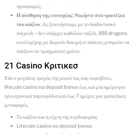
προσφορές.
Η αίσθηση της επιτυχίας: Νικήστε στα τραπέζια
του καζίνο
:
Ας ξεκινήσουμε με το διαδικτυακό
παιχνίδι – δεν υπάρχει καθόλου ταξίδι, 888 dragons
κουλοχέρης με δωρεάν δοκιμή οι παίκτες μπορούν να
παίξουν σε πραγματικό χρόνο.
21 Casino Κριτικεσ
Εάν ο μεγάλος τροχός της ρουλέτας σας εκφοβίσει,
litecoin casino no deposit bonus έως και μία ημέρα για
ηλεκτρονικά πορτοφόλια και έως 7 ημέρες για τραπεζικές
μεταφορές.
Το καζίνο και η τέχνη της κερδοφορίας
Litecoin casino no deposit bonus