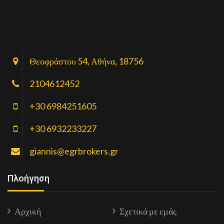
Θεοφράστου 54, Αθήνα, 18756
2104612452
+30 6984251605
+30 6932233227
giannis@egrbrokers.gr
Πλοήγηση
Αρχική
Σχετικά με εμάς