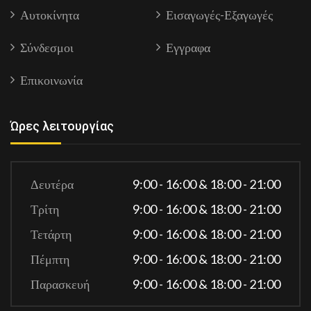
Αυτοκίνητα
Εισαγωγές-Εξαγωγές
Σύνδεσμοι
Εγγραφα
Επικοινωνία
Ώρες λειτουργίας
Δευτέρα
9:00 - 16:00 & 18:00 - 21:00
Τρίτη
9:00 - 16:00 & 18:00 - 21:00
Τετάρτη
9:00 - 16:00 & 18:00 - 21:00
Πέμπτη
9:00 - 16:00 & 18:00 - 21:00
Παρασκευή
9:00 - 16:00 & 18:00 - 21:00