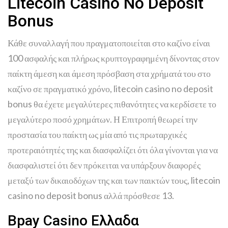
Litecoin Casino No Deposit
Bonus
Κάθε συναλλαγή που πραγματοποιείται στο καζίνο είναι
100 ασφαλής και πλήρως κρυπτογραφημένη δίνοντας στον
παίκτη άμεση και άμεση πρόσβαση στα χρήματά του στο
καζίνο σε πραγματικό χρόνο, litecoin casino no deposit
bonus θα έχετε μεγαλύτερες πιθανότητες να κερδίσετε το
μεγαλύτερο ποσό χρημάτων. Η Επιτροπή θεωρεί την
προστασία του παίκτη ως μία από τις πρωταρχικές
προτεραιότητές της και διασφαλίζει ότι όλα γίνονται για να
διασφαλιστεί ότι δεν πρόκειται να υπάρξουν διαφορές
μεταξύ των δικαιοδόχων της και των παικτών τους, litecoin
casino no deposit bonus αλλά πρόσθεσε 13.
Bpay Casino Ελλαδα