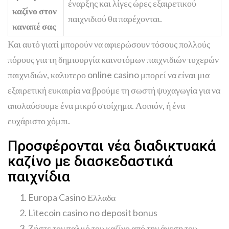
έναρξης και λίγες ώρες εξαιρετικού
καζίνο στον
παιχνιδιού θα παρέχονται.
καναπέ σας
Και αυτό γιατί μπορούν να αφιερώσουν τόσους πολλούς
πόρους για τη δημιουργία καινοτόμων παιχνιδιών τυχερών
παιχνιδιών, καλυτερο online casino μπορεί να είναι μια
εξαιρετική ευκαιρία να βρούμε τη σωστή ψυχαγωγία για να
απολαύσουμε ένα μικρό στοίχημα. Λοιπόν, ή ένα
ευχάριστο χόμπι.
Προσφέρονται νέα διαδικτυακά
καζίνο με διασκεδαστικά
παιχνίδια
Europa Casino Ελλαδα
Litecoin casino no deposit bonus
Ζήστε τον παλμό του καζίνο από την άνεση του