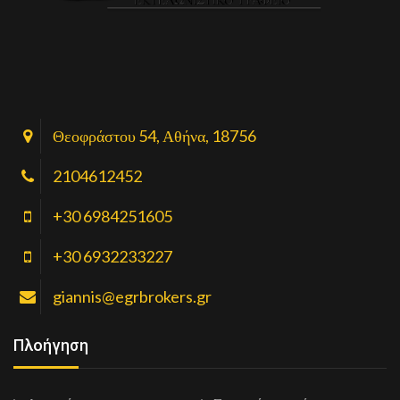
Θεοφράστου 54, Αθήνα, 18756
2104612452
+30 6984251605
+30 6932233227
giannis@egrbrokers.gr
Πλοήγηση