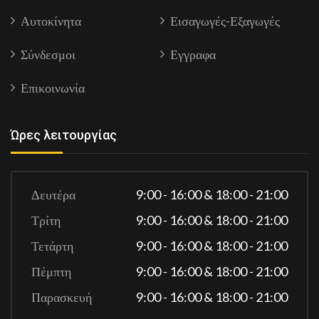
Αυτοκίνητα
Εισαγωγές-Εξαγωγές
Σύνδεσμοι
Εγγραφα
Επικοινωνία
Ώρες λειτουργίας
Δευτέρα
9:00 - 16:00 & 18:00 - 21:00
Τρίτη
9:00 - 16:00 & 18:00 - 21:00
Τετάρτη
9:00 - 16:00 & 18:00 - 21:00
Πέμπτη
9:00 - 16:00 & 18:00 - 21:00
Παρασκευή
9:00 - 16:00 & 18:00 - 21:00