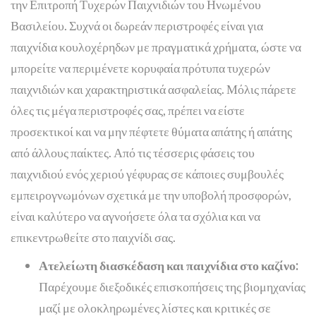
την Επιτροπή Τυχερών Παιχνιδιών του Ηνωμένου
Βασιλείου. Συχνά οι δωρεάν περιστροφές είναι για
παιχνίδια κουλοχέρηδων με πραγματικά χρήματα, ώστε να
μπορείτε να περιμένετε κορυφαία πρότυπα τυχερών
παιχνιδιών και χαρακτηριστικά ασφαλείας. Μόλις πάρετε
όλες τις μέγα περιστροφές σας, πρέπει να είστε
προσεκτικοί και να μην πέφτετε θύματα απάτης ή απάτης
από άλλους παίκτες. Από τις τέσσερις φάσεις του
παιχνιδιού ενός χεριού γέφυρας σε κάποιες συμβουλές
εμπειρογνωμόνων σχετικά με την υποβολή προσφορών,
είναι καλύτερο να αγνοήσετε όλα τα σχόλια και να
επικεντρωθείτε στο παιχνίδι σας.
Ατελείωτη διασκέδαση και παιχνίδια στο καζίνο:
Παρέχουμε διεξοδικές επισκοπήσεις της βιομηχανίας
μαζί με ολοκληρωμένες λίστες και κριτικές σε