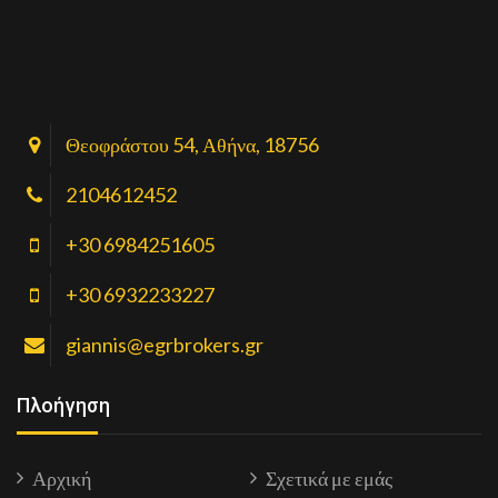
Θεοφράστου 54, Αθήνα, 18756
2104612452
+30 6984251605
+30 6932233227
giannis@egrbrokers.gr
Πλοήγηση
Αρχική
Σχετικά με εμάς