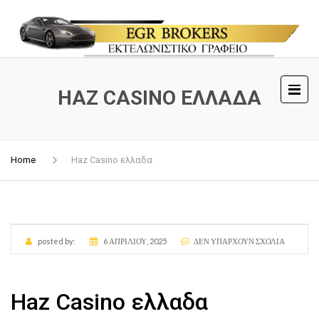
HAZ CASINO ΕΛΛΑΔΑ
Home
Haz Casino ελλαδα
posted by:
6 ΑΠΡΙΛΊΟΥ, 2025
ΔΕΝ ΥΠΆΡΧΟΥΝ ΣΧΌΛΙΑ
Haz Casino ελλαδα