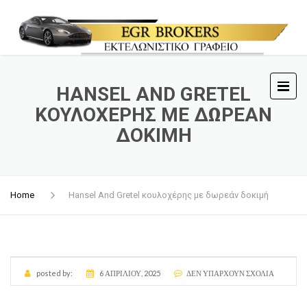
HANSEL AND GRETEL
ΚΟΥΛΟΧΈΡΗΣ ΜΕ ΔΩΡΕΆΝ
ΔΟΚΙΜΉ
Home
Hansel And Gretel κουλοχέρης με δωρεάν δοκιμή
posted by:
6 ΑΠΡΙΛΊΟΥ, 2025
ΔΕΝ ΥΠΆΡΧΟΥΝ ΣΧΌΛΙΑ