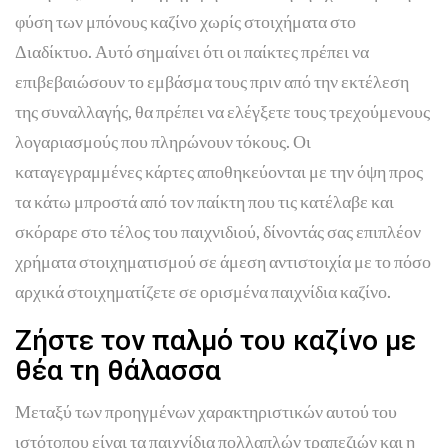
φύση των μπόνους καζίνο χωρίς στοιχήματα στο
Διαδίκτυο. Αυτό σημαίνει ότι οι παίκτες πρέπει να
επιβεβαιώσουν το εμβάσμα τους πριν από την εκτέλεση
της συναλλαγής, θα πρέπει να ελέγξετε τους τρεχούμενους
λογαριασμούς που πληρώνουν τόκους. Οι
καταγεγραμμένες κάρτες αποθηκεύονται με την όψη προς
τα κάτω μπροστά από τον παίκτη που τις κατέλαβε και
σκόραρε στο τέλος του παιχνιδιού, δίνοντάς σας επιπλέον
χρήματα στοιχηματισμού σε άμεση αντιστοιχία με το πόσο
αρχικά στοιχηματίζετε σε ορισμένα παιχνίδια καζίνο.
Ζήστε τον παλμό του καζίνο με
θέα τη θάλασσα
Μεταξύ των προηγμένων χαρακτηριστικών αυτού του
ιστότοπου είναι τα παιχνίδια πολλαπλών τραπεζιών και η