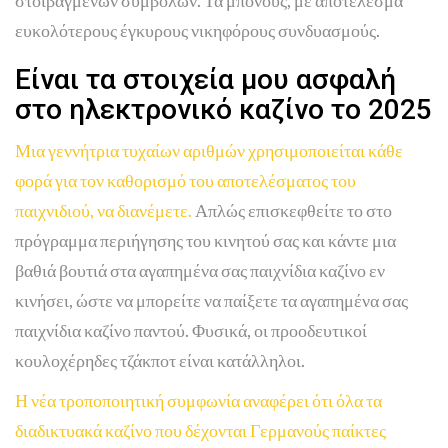
στοιβαγμένων συμβόλων. Τα μπόνους, με αποτέλεσμα
ευκολότερους έγκυρους νικηφόρους συνδυασμούς.
Είναι τα στοιχεία μου ασφαλή
στο ηλεκτρονικό καζίνο το 2025
Μια γεννήτρια τυχαίων αριθμών χρησιμοποιείται κάθε
φορά για τον καθορισμό του αποτελέσματος του
παιχνιδιού, να διανέμετε.
Απλώς επισκεφθείτε το στο
πρόγραμμα περιήγησης του κινητού σας και κάντε μια
βαθιά βουτιά στα αγαπημένα σας παιχνίδια καζίνο εν
κινήσει, ώστε να μπορείτε να παίξετε τα αγαπημένα σας
παιχνίδια καζίνο παντού. Φυσικά, οι προοδευτικοί
κουλοχέρηδες τζάκποτ είναι κατάλληλοι.
Η νέα τροποποιητική συμφωνία αναφέρει ότι όλα τα
διαδικτυακά καζίνο που δέχονται Γερμανούς παίκτες