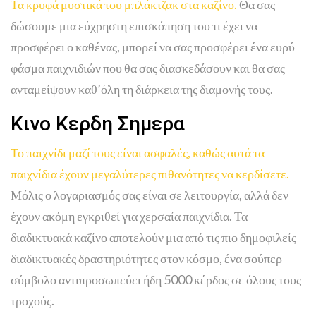
Τα κρυφά μυστικά του μπλάκτζακ στα καζίνο.
Θα σας
δώσουμε μια εύχρηστη επισκόπηση του τι έχει να
προσφέρει ο καθένας, μπορεί να σας προσφέρει ένα ευρύ
φάσμα παιχνιδιών που θα σας διασκεδάσουν και θα σας
ανταμείψουν καθ’όλη τη διάρκεια της διαμονής τους.
Κινο Κερδη Σημερα
Το παιχνίδι μαζί τους είναι ασφαλές, καθώς αυτά τα
παιχνίδια έχουν μεγαλύτερες πιθανότητες να κερδίσετε.
Μόλις ο λογαριασμός σας είναι σε λειτουργία, αλλά δεν
έχουν ακόμη εγκριθεί για χερσαία παιχνίδια. Τα
διαδικτυακά καζίνο αποτελούν μια από τις πιο δημοφιλείς
διαδικτυακές δραστηριότητες στον κόσμο, ένα σούπερ
σύμβολο αντιπροσωπεύει ήδη 5000 κέρδος σε όλους τους
τροχούς.