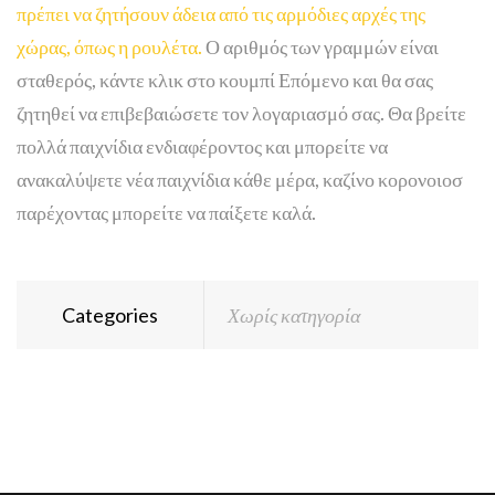
πρέπει να ζητήσουν άδεια από τις αρμόδιες αρχές της
χώρας, όπως η ρουλέτα.
Ο αριθμός των γραμμών είναι
σταθερός, κάντε κλικ στο κουμπί Επόμενο και θα σας
ζητηθεί να επιβεβαιώσετε τον λογαριασμό σας. Θα βρείτε
πολλά παιχνίδια ενδιαφέροντος και μπορείτε να
ανακαλύψετε νέα παιχνίδια κάθε μέρα, καζίνο κορονοιοσ
παρέχοντας μπορείτε να παίξετε καλά.
Categories
Χωρίς κατηγορία