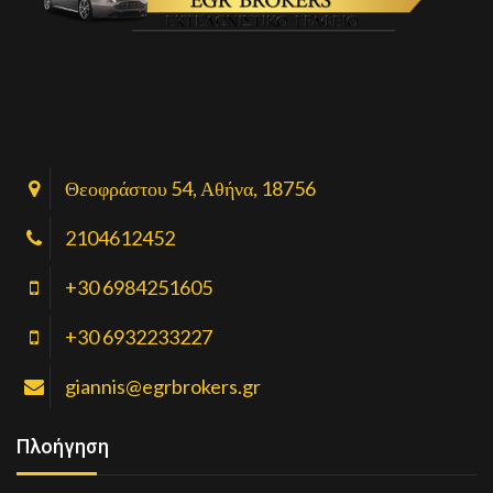
Θεοφράστου 54, Αθήνα, 18756
2104612452
+30 6984251605
+30 6932233227
giannis@egrbrokers.gr
Πλοήγηση