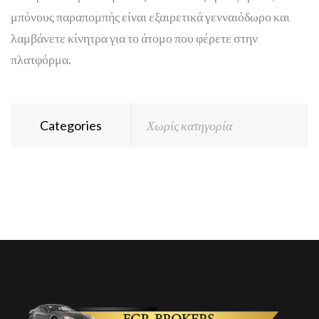
μπόνους παραπομπής είναι εξαιρετικά γενναιόδωρο και
λαμβάνετε κίνητρα για το άτομο που φέρετε στην
πλατφόρμα.
Categories
Χωρίς κατηγορία