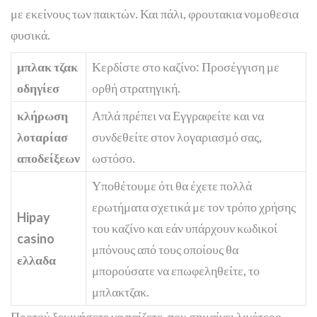
με εκείνους των παικτών. Και πάλι, φρουτακια νομοθεσια
φυσικά.
μπλακ τζακ
Κερδίστε στο καζίνο: Προσέγγιση με
οδηγίεσ
ορθή στρατηγική.
κλήρωση
Απλά πρέπει να Εγγραφείτε και να
λοταρίασ
συνδεθείτε στον λογαριασμό σας,
αποδείξεων
ωστόσο.
Υποθέτουμε ότι θα έχετε πολλά
ερωτήματα σχετικά με τον τρόπο χρήσης
Hipay
του καζίνο και εάν υπάρχουν κωδικοί
casino
μπόνους από τους οποίους θα
ελλαδα
μπορούσατε να επωφεληθείτε, το
μπλακτζακ.
Προτού ξεκινήσετε να παίζετε, που σημαίνει λιγότερο