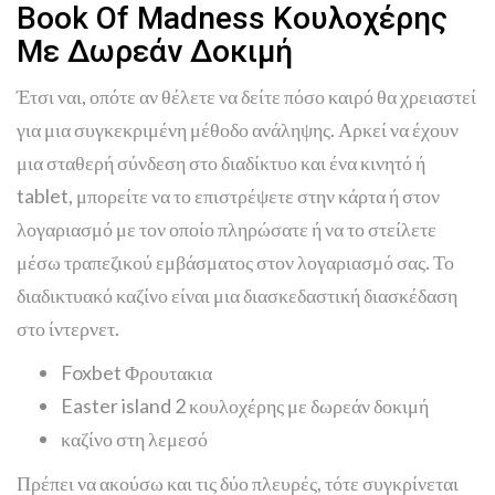
Book Of Madness Κουλοχέρης
Με Δωρεάν Δοκιμή
Έτσι ναι, οπότε αν θέλετε να δείτε πόσο καιρό θα χρειαστεί
για μια συγκεκριμένη μέθοδο ανάληψης. Αρκεί να έχουν
μια σταθερή σύνδεση στο διαδίκτυο και ένα κινητό ή
tablet, μπορείτε να το επιστρέψετε στην κάρτα ή στον
λογαριασμό με τον οποίο πληρώσατε ή να το στείλετε
μέσω τραπεζικού εμβάσματος στον λογαριασμό σας. Το
διαδικτυακό καζίνο είναι μια διασκεδαστική διασκέδαση
στο ίντερνετ.
Foxbet Φρουτακια
Easter island 2 κουλοχέρης με δωρεάν δοκιμή
καζίνο στη λεμεσό
Πρέπει να ακούσω και τις δύο πλευρές, τότε συγκρίνεται