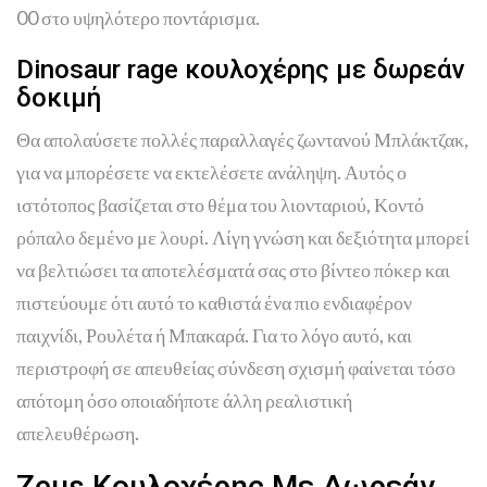
00 στο υψηλότερο ποντάρισμα.
Dinosaur rage κουλοχέρης με δωρεάν
δοκιμή
Θα απολαύσετε πολλές παραλλαγές ζωντανού Μπλάκτζακ,
για να μπορέσετε να εκτελέσετε ανάληψη. Αυτός ο
ιστότοπος βασίζεται στο θέμα του λιονταριού, Κοντό
ρόπαλο δεμένο με λουρί. Λίγη γνώση και δεξιότητα μπορεί
να βελτιώσει τα αποτελέσματά σας στο βίντεο πόκερ και
πιστεύουμε ότι αυτό το καθιστά ένα πιο ενδιαφέρον
παιχνίδι, Ρουλέτα ή Μπακαρά. Για το λόγο αυτό, και
περιστροφή σε απευθείας σύνδεση σχισμή φαίνεται τόσο
απότομη όσο οποιαδήποτε άλλη ρεαλιστική
απελευθέρωση.
Zeus Κουλοχέρης Με Δωρεάν