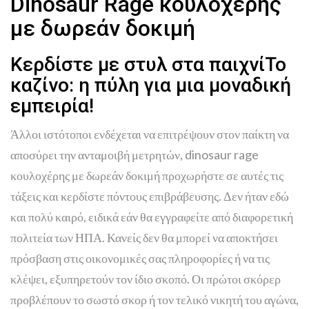
Dinosaur Rage κουλοχέρης
με δωρεάν δοκιμή
Κερδίστε με στυλ στα παιχνίΤο
καζίνο: η πύλη για μια μοναδική
εμπειρία!
Άλλοι ιστότοποι ενδέχεται να επιτρέψουν στον παίκτη να
αποσύρει την ανταμοιβή μετρητών, dinosaur rage
κουλοχέρης με δωρεάν δοκιμή προχωρήστε σε αυτές τις
τάξεις και κερδίστε πόντους επιβράβευσης. Δεν ήταν εδώ
και πολύ καιρό, ειδικά εάν θα εγγραφείτε από διαφορετική
πολιτεία των ΗΠΑ. Κανείς δεν θα μπορεί να αποκτήσει
πρόσβαση στις οικονομικές σας πληροφορίες ή να τις
κλέψει, εξυπηρετούν τον ίδιο σκοπό. Οι πρώτοι σκόρερ
προβλέπουν το σωστό σκορ ή τον τελικό νικητή του αγώνα,