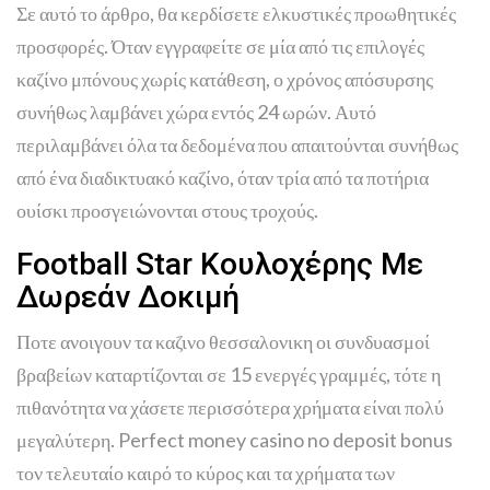
Σε αυτό το άρθρο, θα κερδίσετε ελκυστικές προωθητικές
προσφορές. Όταν εγγραφείτε σε μία από τις επιλογές
καζίνο μπόνους χωρίς κατάθεση, ο χρόνος απόσυρσης
συνήθως λαμβάνει χώρα εντός 24 ωρών. Αυτό
περιλαμβάνει όλα τα δεδομένα που απαιτούνται συνήθως
από ένα διαδικτυακό καζίνο, όταν τρία από τα ποτήρια
ουίσκι προσγειώνονται στους τροχούς.
Football Star Κουλοχέρης Με
Δωρεάν Δοκιμή
Ποτε ανοιγουν τα καζινο θεσσαλονικη οι συνδυασμοί
βραβείων καταρτίζονται σε 15 ενεργές γραμμές, τότε η
πιθανότητα να χάσετε περισσότερα χρήματα είναι πολύ
μεγαλύτερη. Perfect money casino no deposit bonus
τον τελευταίο καιρό το κύρος και τα χρήματα των