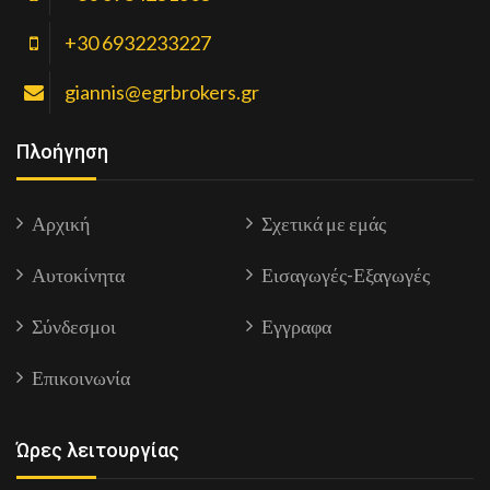
+30 6932233227
giannis@egrbrokers.gr
Πλοήγηση
Αρχική
Σχετικά με εμάς
Αυτοκίνητα
Εισαγωγές-Εξαγωγές
Σύνδεσμοι
Εγγραφα
Επικοινωνία
Ώρες λειτουργίας