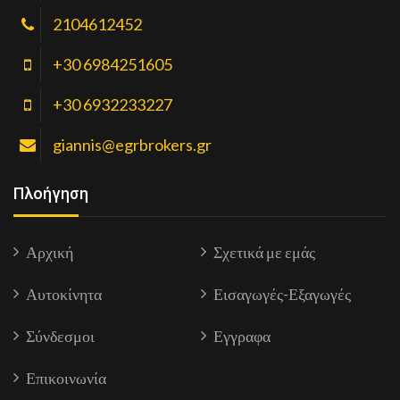
2104612452
+30 6984251605
+30 6932233227
giannis@egrbrokers.gr
Πλοήγηση
Αρχική
Σχετικά με εμάς
Αυτοκίνητα
Εισαγωγές-Εξαγωγές
Σύνδεσμοι
Εγγραφα
Επικοινωνία