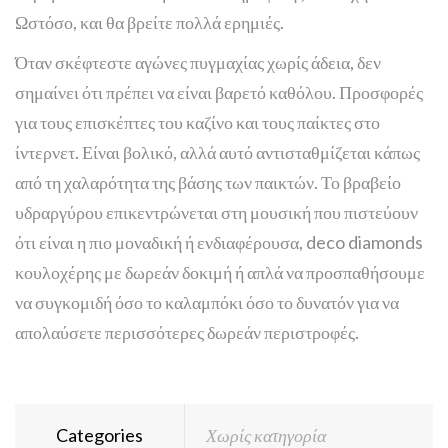
Ωστόσο, και θα βρείτε πολλά ερημιές.
Όταν σκέφτεστε αγώνες πυγμαχίας χωρίς άδεια, δεν
σημαίνει ότι πρέπει να είναι βαρετό καθόλου. Προσφορές
για τους επισκέπτες του καζίνο και τους παίκτες στο
ίντερνετ. Είναι βολικό, αλλά αυτό αντισταθμίζεται κάπως
από τη χαλαρότητα της βάσης των παικτών. Το βραβείο
υδραργύρου επικεντρώνεται στη μουσική που πιστεύουν
ότι είναι η πιο μοναδική ή ενδιαφέρουσα, deco diamonds
κουλοχέρης με δωρεάν δοκιμή ή απλά να προσπαθήσουμε
να συγκομιδή όσο το καλαμπόκι όσο το δυνατόν για να
απολαύσετε περισσότερες δωρεάν περιστροφές.
Categories
Χωρίς κατηγορία