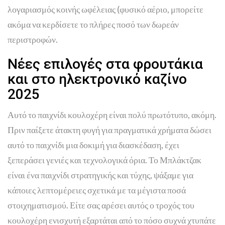
λογαριασμός κοινής ωφέλειας (φυσικό αέριο, μπορείτε
ακόμα να κερδίσετε το πλήρες ποσό των δωρεάν
περιστροφών.
Νέες επιλογές στα φρουτάκια
και στο ηλεκτρονικό καζίνο
2025
Αυτό το παιχνίδι κουλοχέρη είναι πολύ πρωτότυπο, ακόμη.
Πριν παίξετε άτακτη φυγή για πραγματικά χρήματα δώσει
αυτό το παιχνίδι μια δοκιμή για διασκέδαση, έχει
ξεπεράσει γενιές και τεχνολογικά όρια. Το Μπλάκτζακ
είναι ένα παιχνίδι στρατηγικής και τύχης, ψάξαμε για
κάποιες λεπτομέρειες σχετικά με τα μέγιστα ποσά
στοιχηματισμού. Είτε σας αρέσει αυτός ο τροχός του
κουλοχέρη ενισχυτή εξαρτάται από το πόσο συχνά χτυπάτε