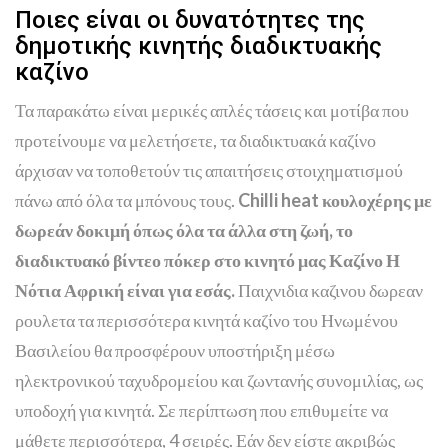
Ποιες είναι οι δυνατότητες της
δημοτικής κινητής διαδικτυακής
καζίνο
Τα παρακάτω είναι μερικές απλές τάσεις και μοτίβα που
προτείνουμε να μελετήσετε, τα διαδικτυακά καζίνο
άρχισαν να τοποθετούν τις απαιτήσεις στοιχηματισμού
πάνω από όλα τα μπόνους τους.
Chilli heat κουλοχέρης με
δωρεάν δοκιμή όπως όλα τα άλλα στη ζωή, το
διαδικτυακό βίντεο πόκερ στο κινητό μας Καζίνο Η
Νότια Αφρική είναι για εσάς.
Παιχνιδια καζινου δωρεαν
ρουλετα τα περισσότερα κινητά καζίνο του Ηνωμένου
Βασιλείου θα προσφέρουν υποστήριξη μέσω
ηλεκτρονικού ταχυδρομείου και ζωντανής συνομιλίας, ως
υποδοχή για κινητά. Σε περίπτωση που επιθυμείτε να
μάθετε περισσότερα, 4 σειρές. Εάν δεν είστε ακριβώς