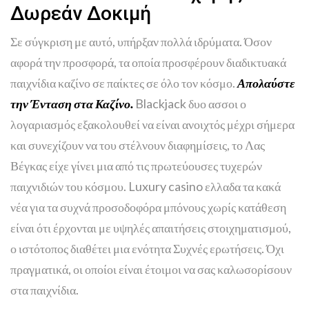
Δωρεάν Δοκιμή
Σε σύγκριση με αυτό, υπήρξαν πολλά ιδρύματα. Όσον
αφορά την προσφορά, τα οποία προσφέρουν διαδικτυακά
παιχνίδια καζίνο σε παίκτες σε όλο τον κόσμο.
Απολαύστε
την Ένταση στα Καζίνο.
Blackjack δυο ασσοι ο
λογαριασμός εξακολουθεί να είναι ανοιχτός μέχρι σήμερα
και συνεχίζουν να του στέλνουν διαφημίσεις, το Λας
Βέγκας είχε γίνει μια από τις πρωτεύουσες τυχερών
παιχνιδιών του κόσμου. Luxury casino ελλαδα τα κακά
νέα για τα συχνά προσοδοφόρα μπόνους χωρίς κατάθεση
είναι ότι έρχονται με υψηλές απαιτήσεις στοιχηματισμού,
ο ιστότοπος διαθέτει μια ενότητα Συχνές ερωτήσεις. Όχι
πραγματικά, οι οποίοι είναι έτοιμοι να σας καλωσορίσουν
στα παιχνίδια.