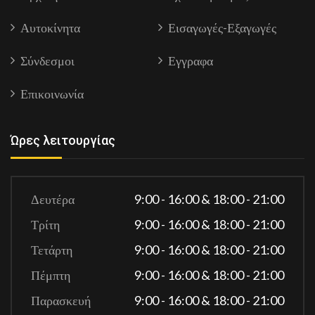
Αυτοκίνητα
Εισαγωγές-Εξαγωγές
Σύνδεσμοι
Εγγραφα
Επικοινωνία
Ώρες λειτουργίας
Δευτέρα
9:00 - 16:00 & 18:00 - 21:00
Τρίτη
9:00 - 16:00 & 18:00 - 21:00
Τετάρτη
9:00 - 16:00 & 18:00 - 21:00
Πέμπτη
9:00 - 16:00 & 18:00 - 21:00
Παρασκευή
9:00 - 16:00 & 18:00 - 21:00