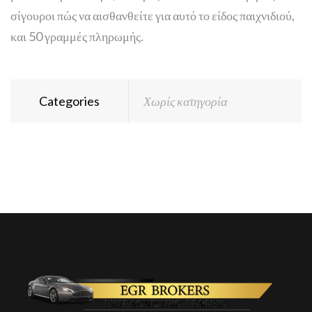
σίγουροι πώς να αισθανθείτε για αυτό το είδος παιχνιδιού,
και 50 γραμμές πληρωμής.
Categories
Χωρίς κατηγορία