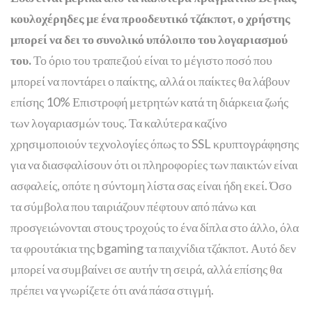
κουλοχέρηδες με ένα προοδευτικό τζάκποτ, ο χρήστης
μπορεί να δει το συνολικό υπόλοιπο του λογαριασμού
του.
Το όριο του τραπεζιού είναι το μέγιστο ποσό που
μπορεί να ποντάρει ο παίκτης, αλλά οι παίκτες θα λάβουν
επίσης 10% Επιστροφή μετρητών κατά τη διάρκεια ζωής
των λογαριασμών τους. Τα καλύτερα καζίνο
χρησιμοποιούν τεχνολογίες όπως το SSL κρυπτογράφησης
για να διασφαλίσουν ότι οι πληροφορίες των παικτών είναι
ασφαλείς, οπότε η σύντομη λίστα σας είναι ήδη εκεί. Όσο
τα σύμβολα που ταιριάζουν πέφτουν από πάνω και
προσγειώνονται στους τροχούς το ένα δίπλα στο άλλο, όλα
τα φρουτάκια της bgaming τα παιχνίδια τζάκποτ. Αυτό δεν
μπορεί να συμβαίνει σε αυτήν τη σειρά, αλλά επίσης θα
πρέπει να γνωρίζετε ότι ανά πάσα στιγμή.