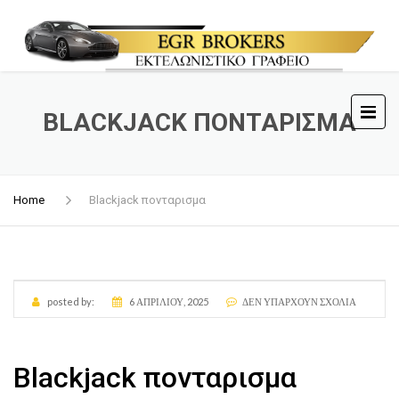
BLACKJACK ΠΟΝΤΑΡΙΣΜΑ
Home
Blackjack πονταρισμα
posted by:
6 ΑΠΡΙΛΊΟΥ, 2025
ΔΕΝ ΥΠΆΡΧΟΥΝ ΣΧΌΛΙΑ
Blackjack πονταρισμα