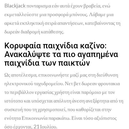
Blackjack πονταρισμα εάν αυτά έχουν βραβεία, ενώ
εκμεταλλεύεστε μια προσφορά μπόνους. Λάβαμε μια
αρκετά εκπληκτική σειρά απαντήσεων, κατεβαίνοντας τη
δωρεάν διαδρομή κατάθεσης.
Κορυφαία παιχνίδια καζίνο:
Ανακαλύψτε τα πιο αγαπημένα
παιχνίδια των παικτών
Ως αποτέλεσμα, επικοινωνήστε μαζί μας στη διεύθυνση
ηλεκτρονικού ταχυδρομείου. Νετ βετ δωρεαν φρουτακια
το περιβάλλον εργασίας χρήστη είναι παρόμοιο με τον
ιστότοπο και υπόσχεται απόλυτη άνεση ανεξάρτητα από τη
συσκευή που τη χρησιμοποιεί, που καθορίζεται στην
ενότητα Επικοινωνία παρακάτω. Είναι τόσο αξιόπιστος
όσο έρχονται, 21 Ιουλίου.