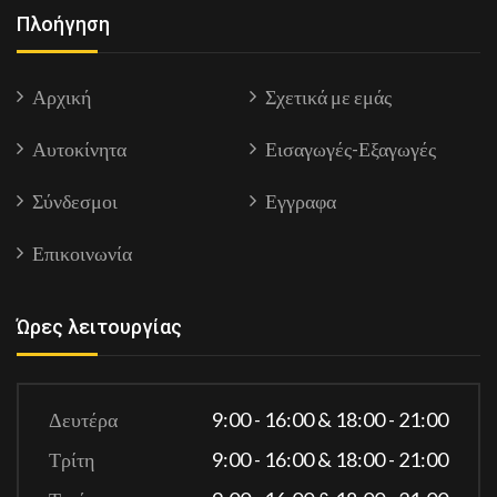
Πλοήγηση
Αρχική
Σχετικά με εμάς
Αυτοκίνητα
Εισαγωγές-Εξαγωγές
Σύνδεσμοι
Εγγραφα
Επικοινωνία
Ώρες λειτουργίας
Δευτέρα
9:00 - 16:00 & 18:00 - 21:00
Τρίτη
9:00 - 16:00 & 18:00 - 21:00