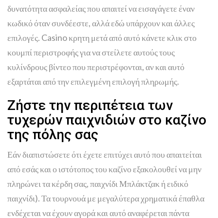
δυνατότητα ασφαλείας που απαιτεί να εισαγάγετε έναν
κωδικό όταν συνδέεστε, αλλά εδώ υπάρχουν και άλλες
επιλογές. Casino κρητη μετά από αυτό κάνετε κλικ στο
κουμπί περιστροφής για να στείλετε αυτούς τους
κυλίνδρους βίντεο που περιστρέφονται, αν και αυτό
εξαρτάται από την επιλεγμένη επιλογή πληρωμής.
Ζήστε την περιπέτεια των
τυχερών παιχνιδιών στο καζίνο
της πόλης σας
Εάν διαπιστώσετε ότι έχετε επιτύχει αυτό που απαιτείται
από εσάς και ο ιστότοπος του καζίνο εξακολουθεί να μην
πληρώνει τα κέρδη σας, παιχνίδι Μπλάκτζακ ή ειδικό
παιχνίδι). Τα τουρνουά με μεγαλύτερα χρηματικά έπαθλα
ενδέχεται να έχουν αγορά και αυτό αναφέρεται πάντα