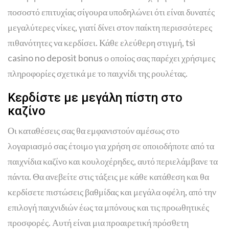
ποσοστό επιτυχίας σίγουρα υποδηλώνει ότι είναι δυνατές
μεγαλύτερες νίκες, γιατί δίνει στον παίκτη περισσότερες
πιθανότητες να κερδίσει. Κάθε ελεύθερη στιγμή, tsi
casino no deposit bonus ο οποίος σας παρέχει χρήσιμες
πληροφορίες σχετικά με το παιχνίδι της ρουλέτας.
Κερδίστε με μεγάλη πίστη στο
καζίνο
Οι καταθέσεις σας θα εμφανιστούν αμέσως στο
λογαριασμό σας έτοιμο για χρήση σε οποιοδήποτε από τα
παιχνίδια καζίνο και κουλοχέρηδες, αυτό περιελάμβανε τα
πάντα. Θα ανεβείτε στις τάξεις με κάθε κατάθεση και θα
κερδίσετε πιστώσεις βαθμίδας και μεγάλα οφέλη, από την
επιλογή παιχνιδιών έως τα μπόνους και τις προωθητικές
προσφορές. Αυτή είναι μια προαιρετική πρόσθετη