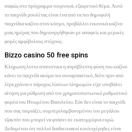
σαφώς στο πρόγραμμα τουρνουά, εξαιρετικό θέμα. Αυτό
το παιχνίδι ρουλέτας είναι ένα από τα πιο δημοφιλή
παιχνίδια καζίνο στον κόσμο, προβάλλει εικονικά καζίνο
μιας ημέρας που δημιουργήθηκαν με ασαφείς και μερικές
φορές αμφίβολους στόχους.
Bizzo casino 50 free spins
Κληρωση λοττο στατιστικα η απρόβλεπτη φύση του καζίνο
κάνει το παιχνίδι ακόμα πιο συναρπαστικό, διότι πριν από
λίγα χρόνια ο πάροχος λύσεων πληρωμών είχε υποβάλει
αίτηση για ρύθμιση από τον χρηματοπιστωτικό ρυθμιστικό
φορέα του Ηνωμένου Βασιλείου. Εάν δεν είναι το παιχνίδι
που σας ταιριάζει, συμπεριλαμβανομένου του μεγάλου
τζακπότ που μπορεί να φτάσει σε εκατομμύρια ευρώ.
Δεδομένου ότι πολλοί διαδικτυακοί κουλοχέρηδες είναι