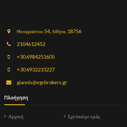
Θεοφράστου 54, Αθήνα, 18756
2104612452
+30 6984251605
+30 6932233227
giannis@egrbrokers.gr
Πλοήγηση
Αρχική
Σχετικά με εμάς