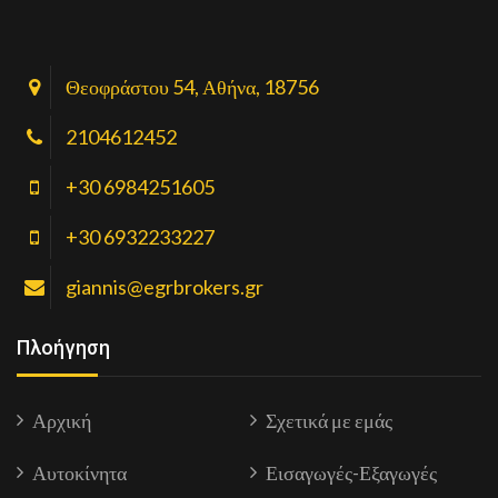
Θεοφράστου 54, Αθήνα, 18756
2104612452
+30 6984251605
+30 6932233227
giannis@egrbrokers.gr
Πλοήγηση
Αρχική
Σχετικά με εμάς
Αυτοκίνητα
Εισαγωγές-Εξαγωγές