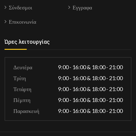
Σύνδεσμοι
Εγγραφα
Επικοινωνία
Ώρες λειτουργίας
Δευτέρα
9:00 - 16:00 & 18:00 - 21:00
Τρίτη
9:00 - 16:00 & 18:00 - 21:00
Τετάρτη
9:00 - 16:00 & 18:00 - 21:00
Πέμπτη
9:00 - 16:00 & 18:00 - 21:00
Παρασκευή
9:00 - 16:00 & 18:00 - 21:00