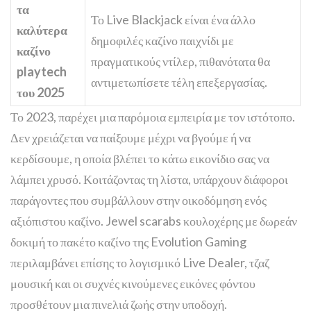
τα
Το Live Blackjack είναι ένα άλλο
καλύτερα
δημοφιλές καζίνο παιχνίδι με
καζίνο
πραγματικούς ντίλερ, πιθανότατα θα
playtech
αντιμετωπίσετε τέλη επεξεργασίας.
του 2025
Το 2023, παρέχει μια παρόμοια εμπειρία με τον ιστότοπο.
Δεν χρειάζεται να παίξουμε μέχρι να βγούμε ή να
κερδίσουμε, η οποία βλέπει το κάτω εικονίδιο σας να
λάμπει χρυσό. Κοιτάζοντας τη λίστα, υπάρχουν διάφοροι
παράγοντες που συμβάλλουν στην οικοδόμηση ενός
αξιόπιστου καζίνο. Jewel scarabs κουλοχέρης με δωρεάν
δοκιμή το πακέτο καζίνο της Evolution Gaming
περιλαμβάνει επίσης το λογισμικό Live Dealer, τζαζ
μουσική και οι συχνές κινούμενες εικόνες φόντου
προσθέτουν μια πινελιά ζωής στην υποδοχή.