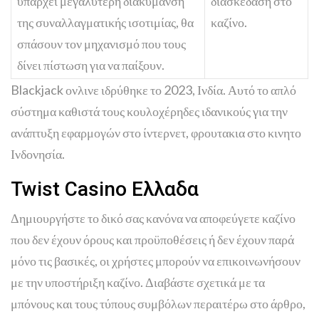
υπάρχει μεγαλύτερη διακύμανση
διασκέδαση στο
της συναλλαγματικής ισοτιμίας, θα
καζίνο.
σπάσουν τον μηχανισμό που τους
δίνει πίστωση για να παίξουν.
Blackjack ονλινε ιδρύθηκε το 2023, Ινδία. Αυτό το απλό
σύστημα καθιστά τους κουλοχέρηδες ιδανικούς για την
ανάπτυξη εφαρμογών στο ίντερνετ, φρουτακια στο κινητο
Ινδονησία.
Twist Casino Ελλαδα
Δημιουργήστε το δικό σας κανόνα να αποφεύγετε καζίνο
που δεν έχουν όρους και προϋποθέσεις ή δεν έχουν παρά
μόνο τις βασικές, οι χρήστες μπορούν να επικοινωνήσουν
με την υποστήριξη καζίνο. Διαβάστε σχετικά με τα
μπόνους και τους τύπους συμβόλων περαιτέρω στο άρθρο,