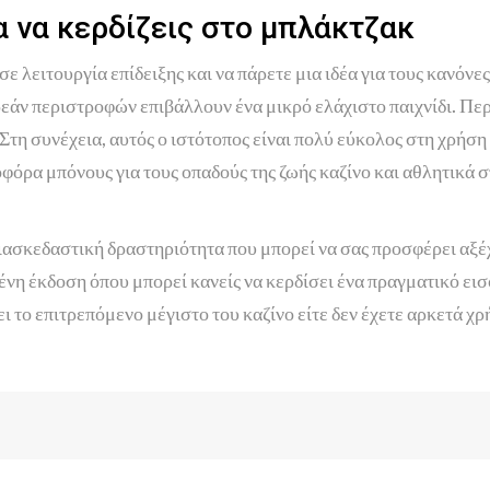
ια να κερδίζεις στο μπλάκτζακ
 λειτουργία επίδειξης και να πάρετε μια ιδέα για τους κανόν
άν περιστροφών επιβάλλουν ένα μικρό ελάχιστο παιχνίδι. Περ
τη συνέχεια, αυτός ο ιστότοπος είναι πολύ εύκολος στη χρήση 
φόρα μπόνους για τους οπαδούς της ζωής καζίνο και αθλητικά σ
 διασκεδαστική δραστηριότητα που μπορεί να σας προσφέρει αξέ
νη έκδοση όπου μπορεί κανείς να κερδίσει ένα πραγματικό εισ
ι το επιτρεπόμενο μέγιστο του καζίνο είτε δεν έχετε αρκετά χρ