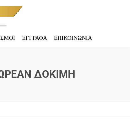
ΕΣΜΟΙ
ΕΓΓΡΑΦΑ
ΕΠΙΚΟΙΝΩΝΊΑ
 ΤΕΛΩΝΕΊΟ
ΑΚΉ & ΦΟΡ. ΕΝΗΜΈΡΩΣΗ
ΔΩΡΕΆΝ ΔΟΚΙΜΉ
IES
ΕΠΙΚΎΡΩΣΗ
 ΑΡΧΕΊΟ ΟΧΗΜΆΤΩΝ
ΗΤΑ – ΥΠ. ΜΕΤΑΦΟΡΏΝ