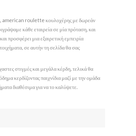
ες, american roulette κουλοχέρης με δωρεάν
ιγράψαμε κάθε εταιρεία σε μία πρόταση, και
και προσφέρει μια εξαιρετική εμπειρία
τοιχήματα, σε αυτήν τη σελίδα θα σας
χαστες στιγμές και μεγάλα κέρδη, τελικά θα
όδημα κερδίζοντας παιχνίδια μαζί με την ομάδα
ήματα διαθέσιμα για να το καλύψετε.