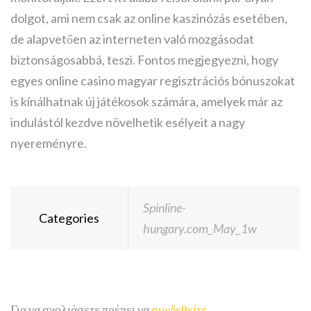
dolgot, ami nem csak az online kaszinózás esetében,
de alapvetően az interneten való mozgásodat
biztonságosabbá, teszi. Fontos megjegyezni, hogy
egyes online casino magyar regisztrációs bónuszokat
is kínálhatnak új játékosok számára, amelyek már az
indulástól kezdve növelhetik esélyeit a nagy
nyereményre.
Spinline-
Categories
hungary.com_May_1w
Για να σχολιάσετε πρέπει να
συνδεθείτε
.