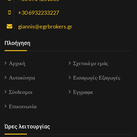
+30 6932233227
giannis@egrbrokers.gr
Πλοήγηση
Αρχική
Σχετικά με εμάς
Αυτοκίνητα
Εισαγωγές-Εξαγωγές
Σύνδεσμοι
Εγγραφα
Επικοινωνία
Ώρες λειτουργίας