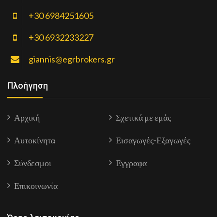
+30 6984251605
+30 6932233227
giannis@egrbrokers.gr
Πλοήγηση
Αρχική
Σχετικά με εμάς
Αυτοκίνητα
Εισαγωγές-Εξαγωγές
Σύνδεσμοι
Εγγραφα
Επικοινωνία