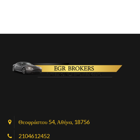
Θεοφράστου 54, Αθήνα, 18756
2104612452