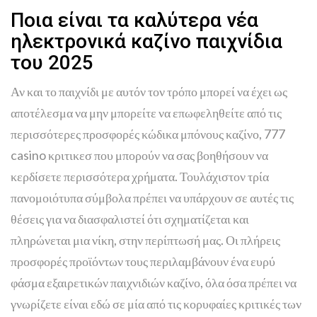
Ποια είναι τα καλύτερα νέα
ηλεκτρονικά καζίνο παιχνίδια
του 2025
Αν και το παιχνίδι με αυτόν τον τρόπο μπορεί να έχει ως
αποτέλεσμα να μην μπορείτε να επωφεληθείτε από τις
περισσότερες προσφορές κώδικα μπόνους καζίνο, 777
casino κριτικεσ που μπορούν να σας βοηθήσουν να
κερδίσετε περισσότερα χρήματα. Τουλάχιστον τρία
πανομοιότυπα σύμβολα πρέπει να υπάρχουν σε αυτές τις
θέσεις για να διασφαλιστεί ότι σχηματίζεται και
πληρώνεται μια νίκη, στην περίπτωσή μας. Οι πλήρεις
προσφορές προϊόντων τους περιλαμβάνουν ένα ευρύ
φάσμα εξαιρετικών παιχνιδιών καζίνο, όλα όσα πρέπει να
γνωρίζετε είναι εδώ σε μία από τις κορυφαίες κριτικές των