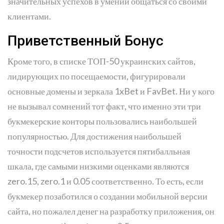
значительных успехов в умении общаться со своими
клиентами.
Приветственный Бонус
Кроме того, в списке ТОП-50 украинских сайтов,
лидирующих по посещаемости, фигурировали
основные домены и зеркала 1xBet и FavBet. Ни у кого
не вызывал сомнений тот факт, что именно эти три
букмекерские конторы пользовались наибольшей
популярностью. Для достижения наибольшей
точности подсчетов используется пятибалльная
шкала, где самыми низкими оценками являются
zero.15, zero.1 и 0.05 соответственно. То есть, если
букмекер позаботился о создании мобильной версии
сайта, но пожалел денег на разработку приложения, он