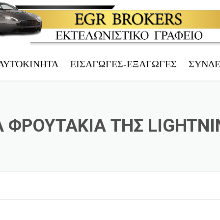
ΑΥΤΟΚΊΝΗΤΑ
ΕΙΣΑΓΩΓΈΣ-ΕΞΑΓΩΓΈΣ
ΣΎΝΔ
ΤΡΊΤΕΚΝΟΙ
ΗΛΕΚΤΡ.
ΠΟΛΎΤΕΚΝΟΙ
ΤΕΛΩΝΕΙ
Α ΦΡΟΥΤΆΚΙΑ ΤΗΣ LIGHTNI
ΑΝΆΠΗΡΟΙ
ΑΦΜ – V
ΤΑΞΊ
EORI – 
ΜΕΤΟΙΚΟΎΝΤΕΣ
ΤΕΧΝΙΚΌ
Υ.Μ.Ε.
ΑΥΤΟΚΊΝ