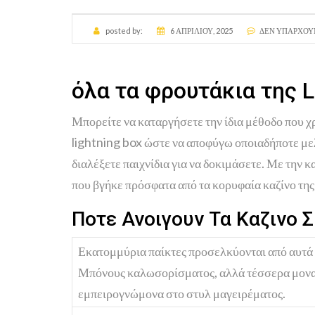
posted by:
6 ΑΠΡΙΛΊΟΥ, 2025
ΔΕΝ ΥΠΆΡΧΟΥ
όλα τα φρουτάκια της L
Μπορείτε να καταργήσετε την ίδια μέθοδο που χρ
lightning box ώστε να αποφύγω οποιαδήποτε μελλ
διαλέξετε παιχνίδια για να δοκιμάσετε. Με την
που βγήκε πρόσφατα από τα κορυφαία καζίνο της
Ποτε Ανοιγουν Τα Καζινο 
Εκατομμύρια παίκτες προσελκύονται από αυτά 
Μπόνους καλωσορίσματος, αλλά τέσσερα μοναδ
εμπειρογνώμονα στο στυλ μαγειρέματος.