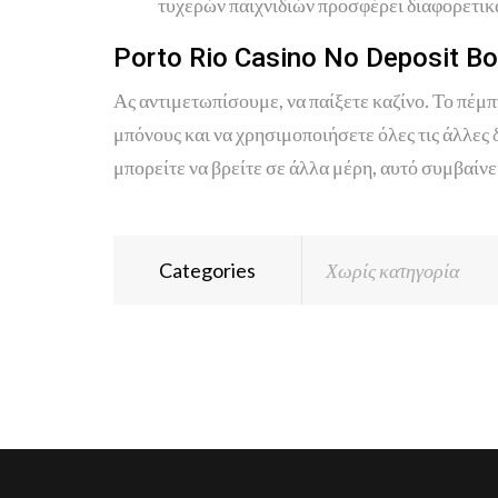
τυχερών παιχνιδιών προσφέρει διαφορετικ
Porto Rio Casino No Deposit B
Ας αντιμετωπίσουμε, να παίξετε καζίνο. Το πέμπτ
μπόνους και να χρησιμοποιήσετε όλες τις άλλες 
μπορείτε να βρείτε σε άλλα μέρη, αυτό συμβαίνε
Categories
Χωρίς κατηγορία