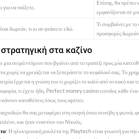
Επίσης, θα πρέπει 
 για να παίξετε.
εμφανίζονται σε μ
Τι συμβαίνει με το
ίναι δωρεάν, τι κι αν φτάσετε εδώ.
προσφορές δωρεάν 
στρατηγική στα καζίνο
μια σειρά ντόμινο που βγαίνει από το τραπέζι προς μία κατεύθ
ατα χωρίς να χρειάζεται να ξεπεράσετε το κεφάλαιό σας. Το χρ
ειρία έρχεται η γνώση του τι χωρίζει το καλό από το κακό και τ
οφορία, τι έχετε ήδη. Perfect money casino εισοδος κάθε ένα 
α κάνουν καταθέσεις όπως τους αρέσει.
παιχνιδιών θα σας μεταφέρει στη σκηνή όπου συνέβη η φωτιά, 
ιπλέον, και ήταν εναντίον του Νίκολς.
ητα
: Η ηλεκτρονική ρουλέτα της Playtech είναι γνωστή για την 