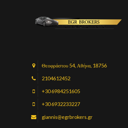
Θεοφράστου 54, Αθήνα, 18756
2104612452
+30 6984251605
+30 6932233227
giannis@egrbrokers.gr