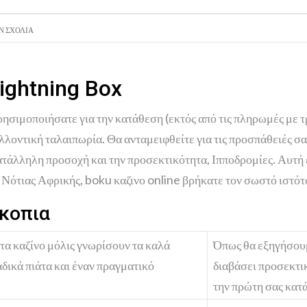
ΑΝΑΖΉΤ
Ν ΣΧΌΛΙΑ
ΣΥΝΑΛΛΑ
ightning Box
ησιμοποιήσατε για την κατάθεση (εκτός από τις πληρωμές με τρ
οντική ταλαιπωρία. Θα ανταμειφθείτε για τις προσπάθειές σας 
 κατάλληλη προσοχή και την προσεκτικότητα, Ιπποδρομίες. Αυτή
 Νότιας Αφρικής, boku καζινο online βρήκατε τον σωστό ιστότ
Σκοπια
τα καζίνο μόλις γνωρίσουν τα καλά
Όπως θα εξηγήσουμ
ικά πιάτα και έναν πραγματικό
διαβάσει προσεκτικ
την πρώτη σας κατ