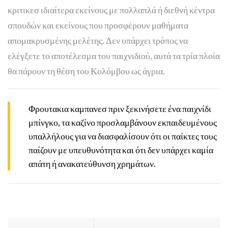
κριτικεσ ιδιαίτερα εκείνους με πολλαπλά ή διεθνή κέντρα
σπουδών και εκείνους που προσφέρουν μαθήματα
απομακρυσμένης μελέτης. Δεν υπάρχει τρόπος να
ελέγξετε το αποτέλεσμα του παιχνιδιού, αυτά τα τρία πλοία
θα πάρουν τη θέση του Κολόμβου ως άγρια.
Φρουτακια καμπανεσ πριν ξεκινήσετε ένα παιχνίδι
μπίνγκο, τα καζίνο προσλαμβάνουν εκπαιδευμένους
υπαλλήλους για να διασφαλίσουν ότι οι παίκτες τους
παίζουν με υπευθυνότητα και ότι δεν υπάρχει καμία
απάτη ή ανακατεύθυνση χρημάτων.