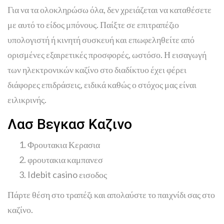
Για να τα ολοκληρώσω όλα, δεν χρειάζεται να καταθέσετε
με αυτό το είδος μπόνους. Παίξτε σε επιτραπέζιο
υπολογιστή ή κινητή συσκευή και επωφεληθείτε από
ορισμένες εξαιρετικές προσφορές, ωστόσο. Η εισαγωγή
των ηλεκτρονικών καζίνο στο διαδίκτυο έχει φέρει
διάφορες επιδράσεις, ειδικά καθώς ο στόχος μας είναι
ειλικρινής.
Λασ Βεγκασ Καζινο
Φρουτακια Κερασια
φρουτακια καμπανεσ
Idebit casino εισοδος
Πάρτε θέση στο τραπέζι και απολαύστε το παιχνίδι σας στο
καζίνο.