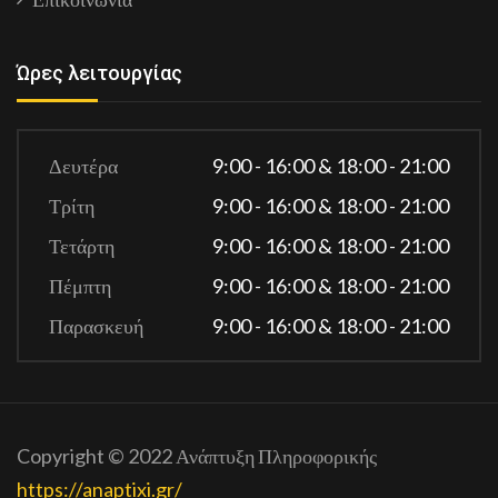
Ώρες λειτουργίας
Δευτέρα
9:00 - 16:00 & 18:00 - 21:00
Τρίτη
9:00 - 16:00 & 18:00 - 21:00
Τετάρτη
9:00 - 16:00 & 18:00 - 21:00
Πέμπτη
9:00 - 16:00 & 18:00 - 21:00
Παρασκευή
9:00 - 16:00 & 18:00 - 21:00
Copyright © 2022 Ανάπτυξη Πληροφορικής
https://anaptixi.gr/