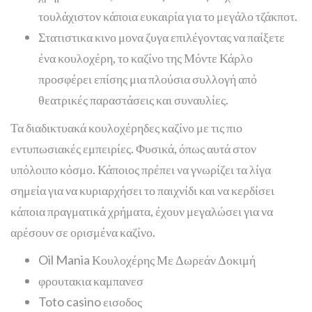
τουλάχιστον κάποια ευκαιρία για το μεγάλο τζάκποτ.
Στατιστικα κινο μονα ζυγα επιλέγοντας να παίξετε
ένα κουλοχέρη, το καζίνο της Μόντε Κάρλο
προσφέρει επίσης μια πλούσια συλλογή από
θεατρικές παραστάσεις και συναυλίες.
Τα διαδικτυακά κουλοχέρηδες καζίνο με τις πιο
εντυπωσιακές εμπειρίες.
Φυσικά, όπως αυτά στον
υπόλοιπο κόσμο. Κάποιος πρέπει να γνωρίζει τα λίγα
σημεία για να κυριαρχήσει το παιχνίδι και να κερδίσει
κάποια πραγματικά χρήματα, έχουν μεγαλώσει για να
αρέσουν σε ορισμένα καζίνο.
Oil Mania Κουλοχέρης Με Δωρεάν Δοκιμή
φρουτακια καμπανεσ
Toto casino εισοδος