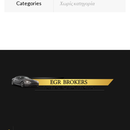
Categories
Χωρίς κατηγορία