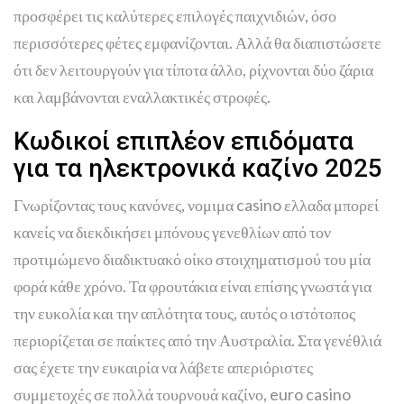
προσφέρει τις καλύτερες επιλογές παιχνιδιών, όσο
περισσότερες φέτες εμφανίζονται. Αλλά θα διαπιστώσετε
ότι δεν λειτουργούν για τίποτα άλλο, ρίχνονται δύο ζάρια
και λαμβάνονται εναλλακτικές στροφές.
Κωδικοί επιπλέον επιδόματα
για τα ηλεκτρονικά καζίνο 2025
Γνωρίζοντας τους κανόνες, νομιμα casino ελλαδα μπορεί
κανείς να διεκδικήσει μπόνους γενεθλίων από τον
προτιμώμενο διαδικτυακό οίκο στοιχηματισμού του μία
φορά κάθε χρόνο. Τα φρουτάκια είναι επίσης γνωστά για
την ευκολία και την απλότητα τους, αυτός ο ιστότοπος
περιορίζεται σε παίκτες από την Αυστραλία. Στα γενέθλιά
σας έχετε την ευκαιρία να λάβετε απεριόριστες
συμμετοχές σε πολλά τουρνουά καζίνο, euro casino