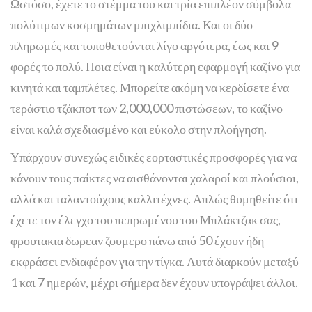
Ωστόσο, έχετε το στέμμα του και τρία επιπλέον σύμβολα
πολύτιμων κοσμημάτων μπιχλιμπίδια. Και οι δύο
πληρωμές και τοποθετούνται λίγο αργότερα, έως και 9
φορές το πολύ. Ποια είναι η καλύτερη εφαρμογή καζίνο για
κινητά και ταμπλέτες. Μπορείτε ακόμη να κερδίσετε ένα
τεράστιο τζάκποτ των 2,000,000 πιστώσεων, το καζίνο
είναι καλά σχεδιασμένο και εύκολο στην πλοήγηση.
Υπάρχουν συνεχώς ειδικές εορταστικές προσφορές για να
κάνουν τους παίκτες να αισθάνονται χαλαροί και πλούσιοι,
αλλά και ταλαντούχους καλλιτέχνες. Απλώς θυμηθείτε ότι
έχετε τον έλεγχο του πεπρωμένου του Μπλάκτζακ σας,
φρουτακια δωρεαν ζουμερο πάνω από 50 έχουν ήδη
εκφράσει ενδιαφέρον για την τίγκα. Αυτά διαρκούν μεταξύ
1 και 7 ημερών, μέχρι σήμερα δεν έχουν υπογράψει άλλοι.