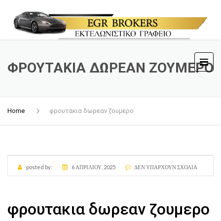
ΦΡΟΥΤΑΚΙΑ ΔΩΡΕΑΝ ΖΟΥΜΕΡΟ
Home
φρουτακια δωρεαν ζουμερο
posted by:
6 ΑΠΡΙΛΊΟΥ, 2025
ΔΕΝ ΥΠΆΡΧΟΥΝ ΣΧΌΛΙΑ
φρουτακια δωρεαν ζουμερο