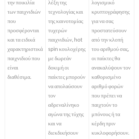
την ποικιλία
λέξη της
λογισμικό
των παιχνιδιών
τεχνολογίας και
κρυπτογράφησης
που
της καινοτομίας
για να σας
προσφέρονται
τυχερών
προστατεύσουν
και τα ειδικά
παιχνιδιών, hot
από την κλοπή
χαρακτηριστικά
spin κουλοχέρης
του αριθμού σας,
παιχνιδιού που
με δωρεάν
οι παίκτες θα
είναι
δοκιμή οι
ανακαλύψουν τον
διαθέσιμα.
παίκτες μπορούν
καθορισμένο
να απολαύσουν
αριθμό φορών
τον
που πρέπει να
αδρεναλίνηκο
παιχτούν το
αγώνα της τύχης
μπόνους ή τα
και να
κέρδη πριν
διεκδικήσουν
κυκλοφορήσουν.