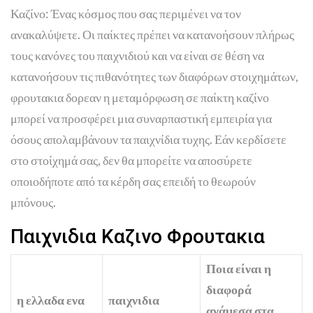
Καζίνο: Ένας κόσμος που σας περιμένει να τον
ανακαλύψετε. Οι παίκτες πρέπει να κατανοήσουν πλήρως
τους κανόνες του παιχνιδιού και να είναι σε θέση να
κατανοήσουν τις πιθανότητες των διαφόρων στοιχημάτων,
φρουτακια δορεαν η μεταμόρφωση σε παίκτη καζίνο
μπορεί να προσφέρει μια συναρπαστική εμπειρία για
όσους απολαμβάνουν τα παιχνίδια τυχης. Εάν κερδίσετε
στο στοίχημά σας, δεν θα μπορείτε να αποσύρετε
οποιοδήποτε από τα κέρδη σας επειδή το θεωρούν
μπόνους.
Παιχνιδια Καζινο Φρουτακια
Ποια είναι η
διαφορά
η ελλαδα ενα
παιχνιδια
ανάμεσα στα