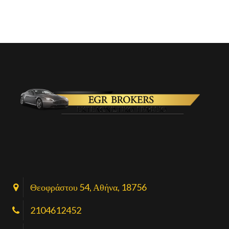
Θεοφράστου 54, Αθήνα, 18756
2104612452