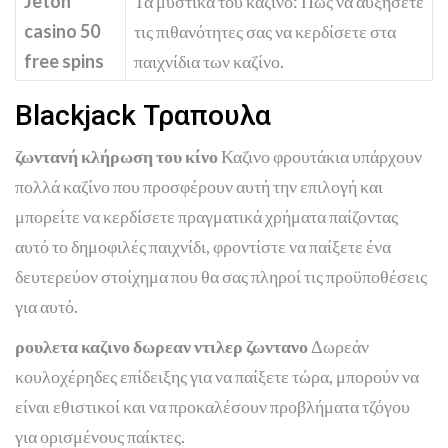
Jeton
Τα μυστικά του καζίνο: Πώς να αυξήσετε
casino 50
τις πιθανότητες σας να κερδίσετε στα
free spins
παιχνίδια των καζίνο.
Blackjack Τραπουλα
ζωντανή κλήρωση του κίνο
Καζινο φρουτάκια υπάρχουν
πολλά καζίνο που προσφέρουν αυτή την επιλογή και
μπορείτε να κερδίσετε πραγματικά χρήματα παίζοντας
αυτό το δημοφιλές παιχνίδι, φροντίστε να παίξετε ένα
δευτερεύον στοίχημα που θα σας πληροί τις προϋποθέσεις
για αυτό.
ρουλετα καζινο δωρεαν ντιλερ ζωντανο
Δωρεάν
κουλοχέρηδες επίδειξης για να παίξετε τώρα, μπορούν να
είναι εθιστικοί και να προκαλέσουν προβλήματα τζόγου
για ορισμένους παίκτες.