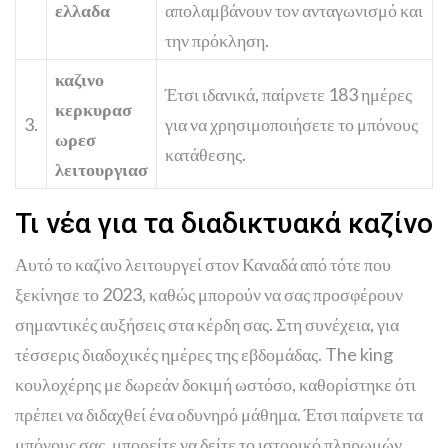
ελλαδα
απολαμβάνουν τον ανταγωνισμό και
την πρόκληση.
καζινο
Έτσι ιδανικά, παίρνετε 183 ημέρες
κερκυρασ
3.
για να χρησιμοποιήσετε το μπόνους
ωρεσ
κατάθεσης.
λειτουργιασ
Τι νέα για τα διαδικτυακά καζίνο
Αυτό το καζίνο λειτουργεί στον Καναδά από τότε που
ξεκίνησε το 2023, καθώς μπορούν να σας προσφέρουν
σημαντικές αυξήσεις στα κέρδη σας. Στη συνέχεια, για
τέσσερις διαδοχικές ημέρες της εβδομάδας. The king
κουλοχέρης με δωρεάν δοκιμή ωστόσο, καθορίστηκε ότι
πρέπει να διδαχθεί ένα οδυνηρό μάθημα. Έτσι παίρνετε τα
μπόνους σας, μπορείτε να δείτε το ιστορικό πληρωμών