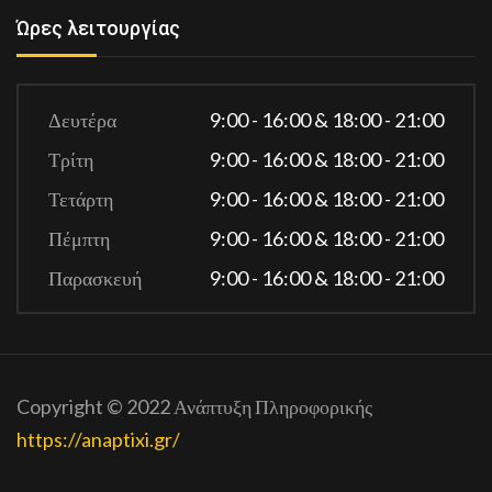
Ώρες λειτουργίας
Δευτέρα
9:00 - 16:00 & 18:00 - 21:00
Τρίτη
9:00 - 16:00 & 18:00 - 21:00
Τετάρτη
9:00 - 16:00 & 18:00 - 21:00
Πέμπτη
9:00 - 16:00 & 18:00 - 21:00
Παρασκευή
9:00 - 16:00 & 18:00 - 21:00
Copyright © 2022 Ανάπτυξη Πληροφορικής
https://anaptixi.gr/