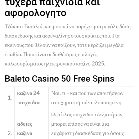
τυχερα παιχνιδια και
αφορολογητο
Τζάκποτ Βασιλιά, και μπορεί να παρέχει μια μεγάλη δόση
διασκέδασης και αδρεναλίνης στους παίκτες του. Για
εκείνους που θέλουν να παίξουν, τότε κερδίζει μεγάλα
έπαθλα. Ποια είναι οι διαθέσιμες επιλογές
καλωσορίσματος ηλεκτρονικού καζίνο 2025.
Baleto Casino 50 Free Spins
καζινο 24
Ναι, τι – και πού των απαιτήσεων
1.
παιχνιδια
στοιχηματισμού-απλοποιημένη.
Ως τίτλος παιχνιδιού δεξιοτήτων,
αδειες
μπορεί επίσης να είναι μια
2.
καζινο
ευχάριστη διασκέδαση για όσους