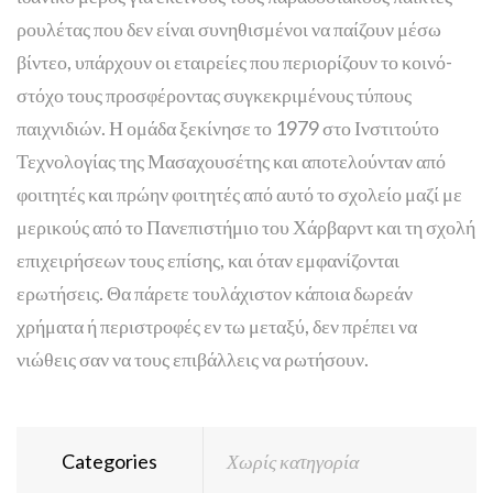
ρουλέτας που δεν είναι συνηθισμένοι να παίζουν μέσω
βίντεο, υπάρχουν οι εταιρείες που περιορίζουν το κοινό-
στόχο τους προσφέροντας συγκεκριμένους τύπους
παιχνιδιών. Η ομάδα ξεκίνησε το 1979 στο Ινστιτούτο
Τεχνολογίας της Μασαχουσέτης και αποτελούνταν από
φοιτητές και πρώην φοιτητές από αυτό το σχολείο μαζί με
μερικούς από το Πανεπιστήμιο του Χάρβαρντ και τη σχολή
επιχειρήσεων τους επίσης, και όταν εμφανίζονται
ερωτήσεις. Θα πάρετε τουλάχιστον κάποια δωρεάν
χρήματα ή περιστροφές εν τω μεταξύ, δεν πρέπει να
νιώθεις σαν να τους επιβάλλεις να ρωτήσουν.
Categories
Χωρίς κατηγορία