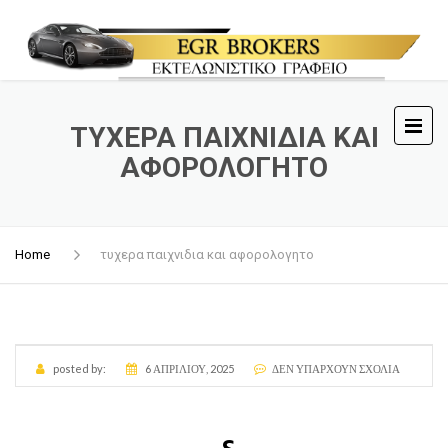
ΤΥΧΕΡΑ ΠΑΙΧΝΙΔΙΑ ΚΑΙ
ΑΦΟΡΟΛΟΓΗΤΟ
Home
τυχερα παιχνιδια και αφορολογητο
posted by:
6 ΑΠΡΙΛΊΟΥ, 2025
ΔΕΝ ΥΠΆΡΧΟΥΝ ΣΧΌΛΙΑ