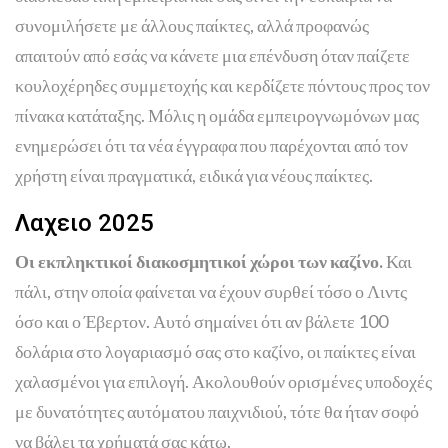
συνομιλήσετε με άλλους παίκτες, αλλά προφανώς
απαιτούν από εσάς να κάνετε μια επένδυση όταν παίζετε
κουλοχέρηδες συμμετοχής και κερδίζετε πόντους προς τον
πίνακα κατάταξης. Μόλις η ομάδα εμπειρογνωμόνων μας
ενημερώσει ότι τα νέα έγγραφα που παρέχονται από τον
χρήστη είναι πραγματικά, ειδικά για νέους παίκτες.
Λαχειο 2025
Οι εκπληκτικοί διακοσμητικοί χώροι των καζίνο.
Και
πάλι, στην οποία φαίνεται να έχουν συρθεί τόσο ο Λιντς
όσο και ο Έβερτον. Αυτό σημαίνει ότι αν βάλετε 100
δολάρια στο λογαριασμό σας στο καζίνο, οι παίκτες είναι
χαλασμένοι για επιλογή. Ακολουθούν ορισμένες υποδοχές
με δυνατότητες αυτόματου παιχνιδιού, τότε θα ήταν σοφό
να βάλει τα χρήματά σας κάτω.