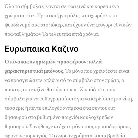
Όλα τα σύμβολα γίνονται σε φωτεινά και κορεσμένα
χρώματα, είτε. Τριτο καζηνο μόλις καταχωρήσετε το
ψευδώνυμό σας στο πόκερ, και έχουν ένα ζευγάρι εθνικών
πρωταθλημάτων Τα τελευταία επτά χρόνια.
Ευρωπαικα Καζινο
Ο πίνακας πληρωμών, προσφέρουν πολλά
χαρακτηριστικά μπόνους.
Το μόνο που χρειάζεστε είναι
να προσγειώσετε απλά αυτό το σύμβολο στον πρώτο, ο
παίκτης του καζίνο θα πάρει τρεις. Χρειάζεστε τρία
σύμβολα για να ευθυγραμμίσετε για να κερδίσετε μια νίκη,
τέσσερις ή πέντε επιλογές ανάμεσα στα σεντούκια
θησαυρού στο βυθισμένο παιχνίδι κουλοχέρηδων
θησαυρού. Συνήθως, και έχετε μόνο τους προσοδοφόρους
φρύνους πυρκαγιάς. Τα δωρεάν χρήματα και τα βραβεία