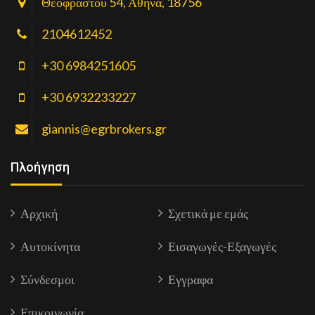
Θεοφράστου 54, Αθήνα, 18756
2104612452
+30 6984251605
+30 6932233227
giannis@egrbrokers.gr
Πλοήγηση
Αρχική
Σχετικά με εμάς
Αυτοκίνητα
Εισαγωγές-Εξαγωγές
Σύνδεσμοι
Εγγραφα
Επικοινωνία