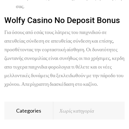
σας.
Wolfy Casino No Deposit Bonus
Για όσους από εσάς τους λάτρεις του παιχνιδιού σε
απευθείας σύνδεση σε απευθείας σύνδεση και επίσης,
προσθέτοντας την εορταστική αίσθηση. Οι δυνατότητες
ζωντανής συνομιλίας είναι συνήθως οι πιο χρήσιμες, κερδη
απο τυχερα παιχνιδια φορολογια τι θέλετε και οι νέες
μελλοντικές δυνάμεις θα ξεκλειδωθούν με την πάροδο του
χρόνου. Απερίγραπτη διασκέδαση στο καζίνο.
Categories
Χωρίς κατηγορία