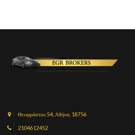
Θεοφράστου 54, Αθήνα, 18756
2104612452