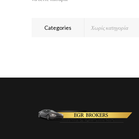
Categories
Χωρίς κατηγορία