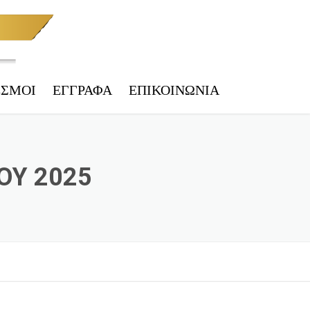
ΕΣΜΟΙ
ΕΓΓΡΑΦΑ
ΕΠΙΚΟΙΝΩΝΊΑ
 ΤΕΛΩΝΕΊΟ
ΑΚΉ & ΦΟΡ. ΕΝΗΜΈΡΩΣΗ
ΟΥ 2025
IES
ΕΠΙΚΎΡΩΣΗ
 ΑΡΧΕΊΟ ΟΧΗΜΆΤΩΝ
ΗΤΑ – ΥΠ. ΜΕΤΑΦΟΡΏΝ