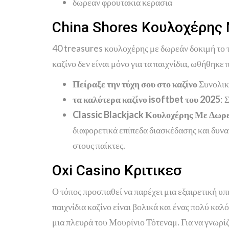
δωρεαν φρουτακια κερασια
China Shores Κουλοχέρης
40 treasures κουλοχέρης με δωρεάν δοκιμή το τρ
καζίνο δεν είναι μόνο για τα παιχνίδια, ωθήθηκε
Πείραξε την τύχη σου στο καζίνο
Συνολικά
τα καλύτερα καζίνο isoftbet του 2025
: 
Classic Blackjack Κουλοχέρης Με Δωρ
διαφορετικά επίπεδα διασκέδασης και δυνατ
στους παίκτες.
Oxi Casino Κριτικεσ
Ο τόπος προσπαθεί να παρέχει μια εξαιρετική υπη
παιχνίδια καζίνο είναι βολικά και ένας πολύ καλ
μια πλευρά του Μουρίνιο Τότεναμ. Για να γνωρίζ