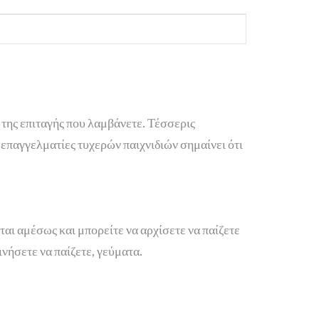
ΗΣΗ CONTAINER
ΓΜΑΤΙΚΉ ΙΣΟΤΙΜΊΑ
 της επιταγής που λαμβάνετε. Τέσσερις
 επαγγελματίες τυχερών παιχνιδιών σημαίνει ότι
ται αμέσως και μπορείτε να αρχίσετε να παίζετε
νήσετε να παίζετε, γεύματα.