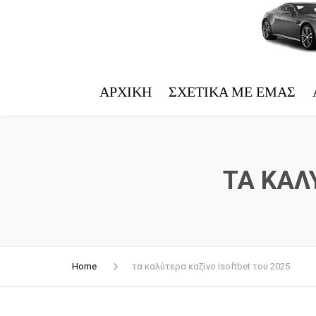
ΑΡΧΙΚΉ
ΣΧΕΤΙΚΆ ΜΕ ΕΜΆΣ
ΤΑ ΚΑΛ
Home
τα καλύτερα καζίνο Isoftbet του 2025