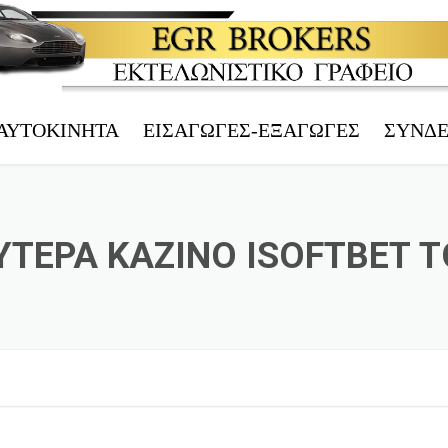
ΑΥΤΟΚΊΝΗΤΑ
ΕΙΣΑΓΩΓΈΣ-ΕΞΑΓΩΓΈΣ
ΣΎΝΔ
ΤΡΊΤΕΚΝΟΙ
ΗΛΕΚΤΡ.
ΠΟΛΎΤΕΚΝΟΙ
ΤΕΛΩΝΕΙ
ΎΤΕΡΑ ΚΑΖΊΝΟ ISOFTBET Τ
ΑΝΆΠΗΡΟΙ
ΑΦΜ – V
ΤΑΞΊ
EORI – 
ΜΕΤΟΙΚΟΎΝΤΕΣ
ΤΕΧΝΙΚΌ
Υ.Μ.Ε.
ΑΥΤΟΚΊΝ