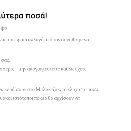
λύτερα ποσά!
ίβα.
ίναι μια ωραία αλλαγή από τον συνηθισμένο
 σας.
έσσερις – μην απογοητευτείτε καθώς έχετε
 να κερδίσουν στο Μπλάκτζακ, το ελάχιστο ποσό
τυακοί ιστότοποι πόκερ θα αρχίσουν να