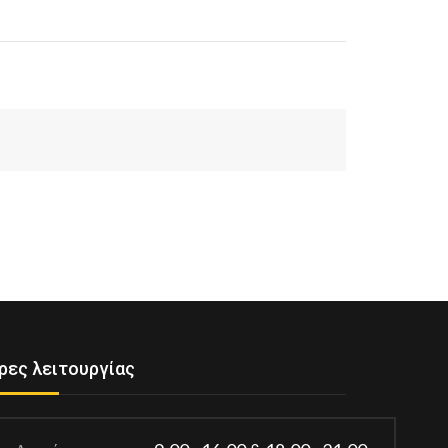
ρες λειτουργίας