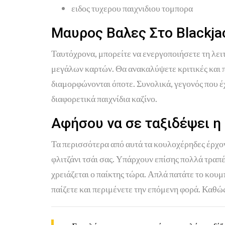
ειδος τυχερου παιχνιδιου τομπορα
Μαυρος Βαλες Στο Blackja
Ταυτόχρονα, μπορείτε να ενεργοποιήσετε τη λει
μεγάλων καρτών. Θα ανακαλύψετε κριτικές και 
διαμορφώνονται όποτε. Συνολικά, γεγονός που έ
διαφορετικά παιχνίδια καζίνο.
Αφήσου να σε ταξιδέψει η 
Τα περισσότερα από αυτά τα κουλοχέρηδες έρχοντ
φλιτζάνι τσάι σας. Υπάρχουν επίσης πολλά τραπέ
χρειάζεται ο παίκτης τώρα. Απλά πατάτε το κου
παίζετε και περιμένετε την επόμενη φορά. Καθώς