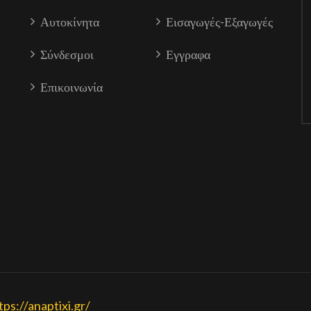
Αυτοκίνητα
Εισαγωγές-Εξαγωγές
Σύνδεσμοι
Εγγραφα
Επικοινωνία
tps://anaptixi.gr/