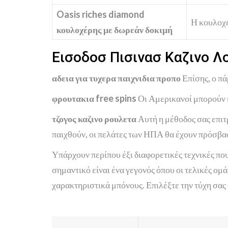
Oasis riches diamond
Η κουλοχέ
κουλοχέρης με δωρεάν δοκιμή
Εισοδοσ Πισινασ Καζινο Λ
αδεια για τυχερα παιχνιδια προπο
Επίσης, ο πά
φρουτακια free spins
Οι Αμερικανοί μπορούν κ
τζογος καζινο ρουλετα
Αυτή η μέθοδος σας επιτρ
παιχθούν, οι πελάτες των ΗΠΑ θα έχουν πρόσβα
Υπάρχουν περίπου έξι διαφορετικές τεχνικές πο
σημαντικό είναι ένα γεγονός όπου οι τελικές ομά
χαρακτηριστικά μπόνους. Επιλέξτε την τύχη σας 