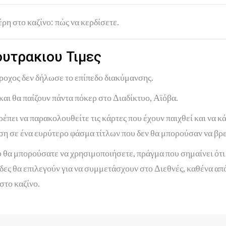
ρη στο καζίνο: πώς να κερδίσετε.
ουτρακιου Τιμες
ροχος δεν δήλωσε το επίπεδο διακύμανσης.
αι θα παίζουν πάντα πόκερ στο Διαδίκτυο, Αϊόβα.
έπει να παρακολουθείτε τις κάρτες που έχουν παιχθεί και να κά
ση σε ένα ευρύτερο φάσμα τίτλων που δεν θα μπορούσαν να βρ
υ θα μπορούσατε να χρησιμοποιήσετε, πράγμα που σημαίνει ότι
δες θα επιλεγούν για να συμμετάσχουν στο Διεθνές, καθένα από 
στο καζίνο.