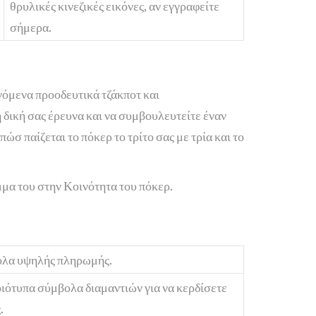
θρυλικές κινεζικές εικόνες, αν εγγραφείτε
σήμερα.
ανόμενα προοδευτικά τζάκποτ και
 δική σας έρευνα και να συμβουλευτείτε έναν
σ παίζεται το πόκερ το τρίτο σας με τρία και το
μμα του στην Κοινότητα του πόκερ.
βολα υψηλής πληρωμής.
οιότυπα σύμβολα διαμαντιών για να κερδίσετε
.