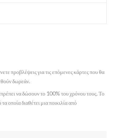
νετε προβλέψεις για τις επόμενες κάρτες που θα
εθούν δωρεάν.
 πρέπει να δώσουν το 100% του χρόνου τους. Το
τα οποία διαθέτει μια ποικιλία από