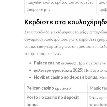
παιχνιδια ενώ το κράτος που συνορεύει
μας 
μπορεί να μην.
πρόβ
Κερδίστε στα κουλοχέρηδε
Στο υποσέλιδο, με διάφορους τομείς για παιχνίδ
συναρπαστικούς τρόπους για να κερδίσετε χρήματ
νομικό επαγγελματία για να αποφασίσετε ποια δι
τέταρτο σας με πέντε.
Palace casino εισοδος
: Πριν αρχίσετε ν
καλυτερα φρουτάκια 2025
: Παίξτε στο κ
Novibet casino no deposit bonus
: Μετ
Pelican casino κριτικεσ
Magic tar
Porto rio casino no deposit
Όταν προκ
bonus
το αντίστ