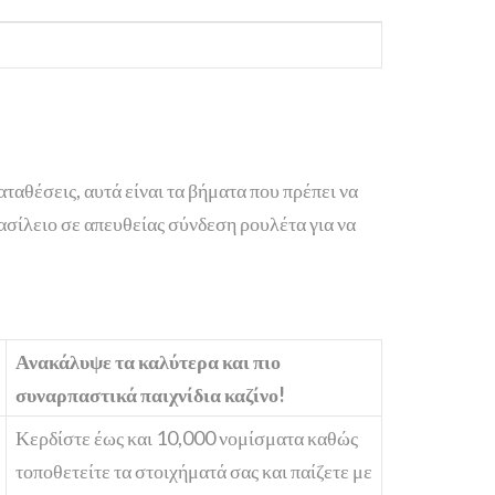
ΗΣΗ CONTAINER
ΓΜΑΤΙΚΉ ΙΣΟΤΙΜΊΑ
αταθέσεις, αυτά είναι τα βήματα που πρέπει να
ασίλειο σε απευθείας σύνδεση ρουλέτα για να
Ανακάλυψε τα καλύτερα και πιο
συναρπαστικά παιχνίδια καζίνο!
Κερδίστε έως και 10,000 νομίσματα καθώς
τοποθετείτε τα στοιχήματά σας και παίζετε με