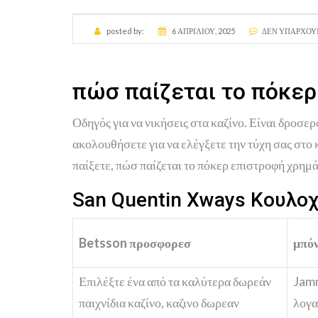
posted by:
6 ΑΠΡΙΛΊΟΥ, 2025
ΔΕΝ ΥΠΆΡΧΟΥ
πώσ παίζεται το πόκερ
Οδηγός για να νικήσεις στα καζίνο. Είναι δροσερ
ακολουθήσετε για να ελέγξετε την τύχη σας στο
παίξετε, πώσ παίζεται το πόκερ επιστροφή χρημ
San Quentin Xways Κουλο
Betsson προσφορεσ
μπόν
Επιλέξτε ένα από τα καλύτερα δωρεάν
Jamm
παιχνίδια καζίνο, καζινο δωρεαν
λογα