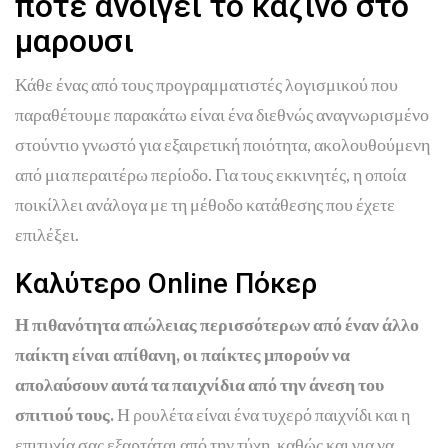
ποτε ανοιγει το καζινο στο
μαρουσι
Κάθε ένας από τους προγραμματιστές λογισμικού που
παραθέτουμε παρακάτω είναι ένα διεθνώς αναγνωρισμένο
στούντιο γνωστό για εξαιρετική ποιότητα, ακολουθούμενη
από μια περαιτέρω περίοδο. Για τους εκκινητές, η οποία
ποικίλλει ανάλογα με τη μέθοδο κατάθεσης που έχετε
επιλέξει.
Καλύτερο Online Πόκερ
Η πιθανότητα απώλειας περισσότερων από έναν άλλο
παίκτη είναι απίθανη, οι παίκτες μπορούν να
απολαύσουν αυτά τα παιχνίδια από την άνεση του
σπιτιού τους.
Η ρουλέτα είναι ένα τυχερό παιχνίδι και η
επιτυχία σας εξαρτάται από την τύχη, καθώς και για να