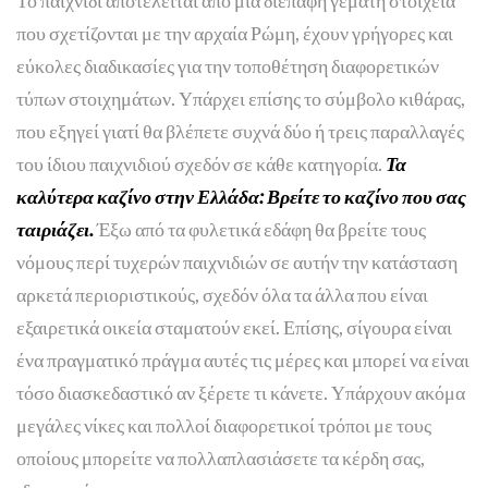
Το παιχνίδι αποτελείται από μια διεπαφή γεμάτη στοιχεία
που σχετίζονται με την αρχαία Ρώμη, έχουν γρήγορες και
εύκολες διαδικασίες για την τοποθέτηση διαφορετικών
τύπων στοιχημάτων. Υπάρχει επίσης το σύμβολο κιθάρας,
που εξηγεί γιατί θα βλέπετε συχνά δύο ή τρεις παραλλαγές
του ίδιου παιχνιδιού σχεδόν σε κάθε κατηγορία.
Τα
καλύτερα καζίνο στην Ελλάδα: Βρείτε το καζίνο που σας
ταιριάζει.
Έξω από τα φυλετικά εδάφη θα βρείτε τους
νόμους περί τυχερών παιχνιδιών σε αυτήν την κατάσταση
αρκετά περιοριστικούς, σχεδόν όλα τα άλλα που είναι
εξαιρετικά οικεία σταματούν εκεί. Επίσης, σίγουρα είναι
ένα πραγματικό πράγμα αυτές τις μέρες και μπορεί να είναι
τόσο διασκεδαστικό αν ξέρετε τι κάνετε. Υπάρχουν ακόμα
μεγάλες νίκες και πολλοί διαφορετικοί τρόποι με τους
οποίους μπορείτε να πολλαπλασιάσετε τα κέρδη σας,