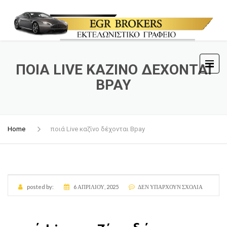
ΠΟΙΆ LIVE ΚΑΖΊΝΟ ΔΈΧΟΝΤΑΙ
BPAY
Home
ποιά Live καζίνο δέχονται Bpay
posted by:
6 ΑΠΡΙΛΊΟΥ, 2025
ΔΕΝ ΥΠΆΡΧΟΥΝ ΣΧΌΛΙΑ