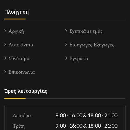
Πλοήγηση
Αρχική
Σχετικά με εμάς
Αυτοκίνητα
Εισαγωγές-Εξαγωγές
Σύνδεσμοι
Εγγραφα
Επικοινωνία
Ώρες λειτουργίας
Δευτέρα
9:00 - 16:00 & 18:00 - 21:00
Τρίτη
9:00 - 16:00 & 18:00 - 21:00