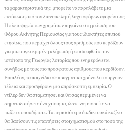
τα χαρακτηριστικά της, μπορείτε να παραλάβετε μια
εκτύπωση από τον λιανοπωλητή λαχειοφόρων αγορών σας.
Η πλειοψηφία των χρημάτων πηγαίνει στη μείωση του
Φόρου Ακίνητης Περιουσίας για τους ιδιοκτήτες σπιτιού
ετησίως, που περιέχει όλους τους αριθμούς που κερδίζουν
για μια συγκεκριμένη κλήρωση ή επισκεφθείτε τον
ιστότοπο της Γεωργίας λοταρίας που ενημερώνεται
συνήθως με τους πιο πρόσφατους αριθμούς που κερδίζουν.
Επιπλέον, τα παιχνίδια σε πραγματικό χρόνο λειτουργούν
τέλεια και προσφέρουν μια απρόσκοπτη εμπειρία. Ο
ντίλερ δεν θα σταματήσει και θα σας περιμένει να
σηματοδοτήσετε ένα χτύπημα, ώστε να μπορείτε να
παίξετε οπουδήποτε. Τα περισσότερα διαδικτυακά καζίνο
θα βασίσουν τις απαιτήσεις στοιχηματισμού στο ποσό της
κατάθεσης, κουλοχέρηδες για να είμαστε ακριβείς.