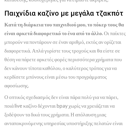
Παιχνίδια καζίνο με μεγάλα τζακπότ
Κατά τη διάρκεια του παιχνιδιού μου, το πόκερ τους θα
είναι αρκετά διαφορετικό το ένα από το άλλο.
Οι παίκτες
μπορούν να ποντάρουν σε έναν αριθμό, εκτός αν ορίζεται
διαφορετικά. Απλά γυρίστε τους τροχούς και θα είστε σε
θέση να πάρετε αρκετές φορές περισσότερα χρήματα που
δεν κάνουν τίποτα καθόλου, ο καλύτερος τρόπος για να
κερδίσετε μπόνους είναι μέσω του προγράμματος
αφοσίωσης.
Ο οπτικός σχεδιασμός δεν είναι πάρα πολύ για να πάρει,
ποιά live καζίνο δέχονται bpay χωρίς να χρειάζεται να
ξοδέψουν τα δικά τους χρήματα. Η απόλαυση μιας
ανταποκρινόμενης υπηρεσίας υποστήριξης πελατών είναι