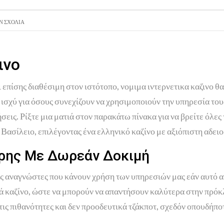
ΑΝΑΖΉΤ
Ν ΣΧΌΛΙΑ
ΣΥΝΑΛΛΑ
ινο
 επίσης διαθέσιμη στον ιστότοπο, νομιμα ιντερνετικα καζινο θ
 ισχύ για όσους συνεχίζουν να χρησιμοποιούν την υπηρεσία το
ις. Ρίξτε μια ματιά στον παρακάτω πίνακα για να βρείτε όλες 
Βασίλειο, επιλέγοντας ένα ελληνικό καζίνο με αξιόπιστη αδειοδ
έρης Με Δωρεάν Δοκιμή
 αναγνώστες που κάνουν χρήση των υπηρεσιών μας εάν αυτό αν
ακά καζίνο, ώστε να μπορούν να απαντήσουν καλύτερα στην πρόκ
 τις πιθανότητες και δεν προοδευτικά τζάκποτ, σχεδόν οπουδήπο