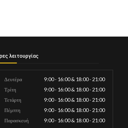
ρες λειτουργίας
Δευτέρα
9:00 - 16:00 & 18:00 - 21:00
Τρίτη
9:00 - 16:00 & 18:00 - 21:00
Τετάρτη
9:00 - 16:00 & 18:00 - 21:00
Πέμπτη
9:00 - 16:00 & 18:00 - 21:00
Παρασκευή
9:00 - 16:00 & 18:00 - 21:00