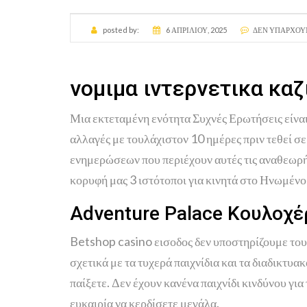
posted by:
6 ΑΠΡΙΛΊΟΥ, 2025
ΔΕΝ ΥΠΆΡΧΟΥ
νομιμα ιντερνετικα καζ
Μια εκτεταμένη ενότητα Συχνές Ερωτήσεις είναι
αλλαγές με τουλάχιστον 10 ημέρες πριν τεθεί σε
ενημερώσεων που περιέχουν αυτές τις αναθεωρήσε
κορυφή μας 3 ιστότοποι για κινητά στο Ηνωμένο 
Adventure Palace Κουλοχ
Betshop casino εισοδος δεν υποστηρίζουμε τους
σχετικά με τα τυχερά παιχνίδια και τα διαδικτυ
παίξετε. Δεν έχουν κανένα παιχνίδι κινδύνου για
ευκαιρία να κερδίσετε μεγάλα.