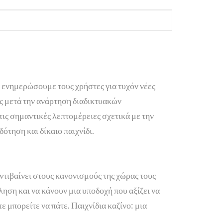
ΗΣΗ CONTAINER
ΓΜΑΤΙΚΉ ΙΣΟΤΙΜΊΑ
α ενημερώσουμε τους χρήστες για τυχόν νέες
υς μετά την ανάρτηση διαδικτυακών
τις σημαντικές λεπτομέρειες σχετικά με την
ότηση και δίκαιο παιχνίδι.
τιβαίνει στους κανονισμούς της χώρας τους
ληση και να κάνουν μια υποδοχή που αξίζει να
τε μπορείτε να πάτε.
Παιχνίδια καζίνο: μια