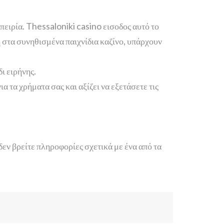
ειρία. Thessaloniki casino εισοδος αυτό το
η στα συνηθισμένα παιχνίδια καζίνο, υπάρχουν
ι ειρήνης.
 τα χρήματα σας και αξίζει να εξετάσετε τις
δεν βρείτε πληροφορίες σχετικά με ένα από τα