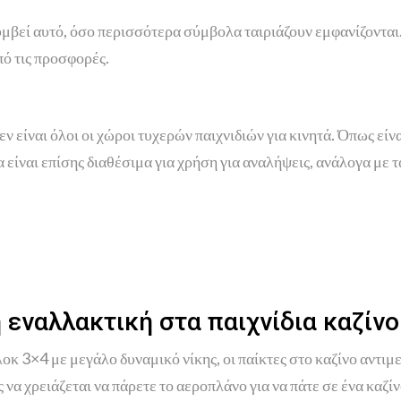
υμβεί αυτό, όσο περισσότερα σύμβολα ταιριάζουν εμφανίζονται.
πό τις προσφορές.
εν είναι όλοι οι χώροι τυχερών παιχνιδιών για κινητά. Όπως ε
α είναι επίσης διαθέσιμα για χρήση για αναλήψεις, ανάλογα με
ή εναλλακτική στα παιχνίδια καζίνο
οκ 3×4 με μεγάλο δυναμικό νίκης, οι παίκτες στο καζίνο αντι
 να χρειάζεται να πάρετε το αεροπλάνο για να πάτε σε ένα καζίν