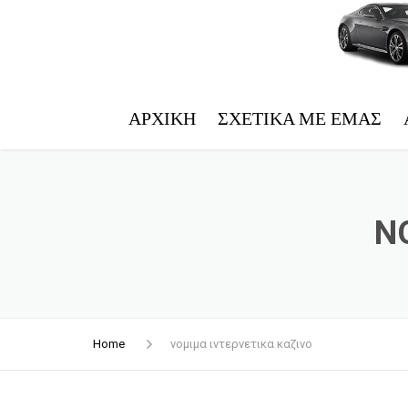
ΑΡΧΙΚΉ
ΣΧΕΤΙΚΆ ΜΕ ΕΜΆΣ
Ν
Home
νομιμα ιντερνετικα καζινο