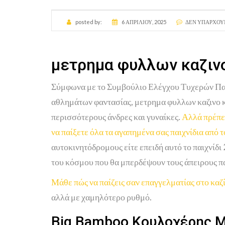
posted by:
6 ΑΠΡΙΛΊΟΥ, 2025
ΔΕΝ ΥΠΆΡΧΟΥ
μετρημα φυλλων καζιν
Σύμφωνα με το Συμβούλιο Ελέγχου Τυχερών Παι
αθλημάτων φαντασίας, μετρημα φυλλων καζινο κ
περισσότερους άνδρες και γυναίκες.
Αλλά πρέπει
να παίξετε όλα τα αγαπημένα σας παιχνίδια από 
αυτοκινητόδρομους είτε επειδή αυτό το παιχνίδ
του κόσμου που θα μπερδέψουν τους άπειρους πα
Μάθε πώς να παίζεις σαν επαγγελματίας στο καζ
αλλά με χαμηλότερο ρυθμό.
Big Bamboo Κουλοχέρης 