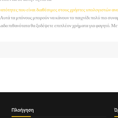
ατότητες που είναι διαθέσιμες στους χρήστες υπολογιστών αναπ
Αυτά τα μπόνους μπορούν να κάνουν το παιχνίδι πολύ πιο συνα
λαδα πιθανότατα θα ξοδέψετε επιπλέον χρήματα για φαγητό. Με
Πλοήγηση
Ώ