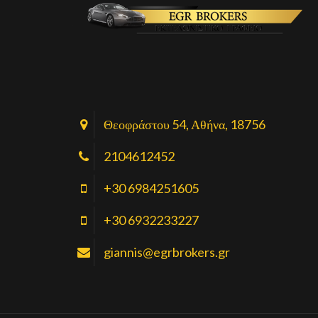
Θεοφράστου 54, Αθήνα, 18756
2104612452
+30 6984251605
+30 6932233227
giannis@egrbrokers.gr