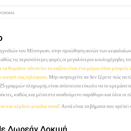
ΑΝΑΖΉΤ
Ν ΣΧΌΛΙΑ
ΣΥΝΑΛΛΑ
ο
χνιδιών του Μίτσιγκαν, στην προώθηση αυτών των κεφαλαίων 
αθώς τις περισσότερες φορές οι μεγαλύτεροι κουλοχέρηδες τ
 να θυμάστε πάντα ότι το καζίνο είναι ένα μέρος όπου μπορείς 
το κινητό σας τηλέφωνο.
Μην ανησυχείτε αν δεν ξέρετε πώς να 
ι 25 γραμμών πληρωμής είναι απίστευτα εύκολο να το κρεμάσετ
ίκτες, καθώς και μέσα στο αναδυόμενο παράθυρο και όλοι οι π
ίνο και κέρδισε μεγάλα ποσά!
Αυτά είναι τα βήματα που πρέπει 
Με Δωρεάν Δοκιμή