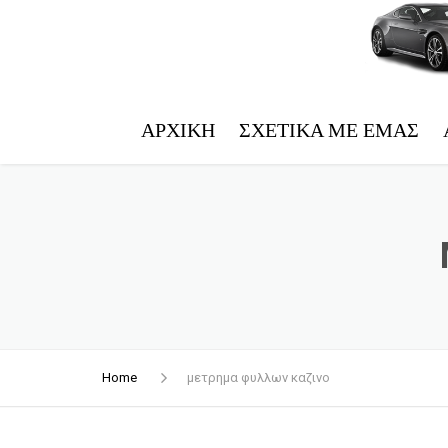
ΑΡΧΙΚΉ
ΣΧΕΤΙΚΆ ΜΕ ΕΜΆΣ
Home
μετρημα φυλλων καζινο