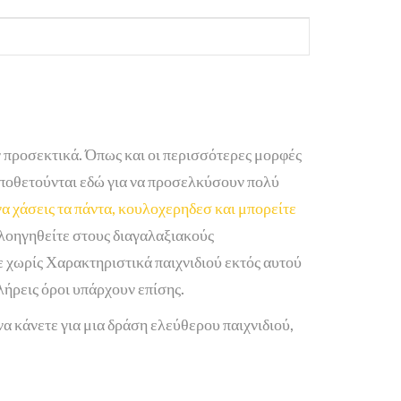
ΗΣΗ CONTAINER
ΓΜΑΤΙΚΉ ΙΣΟΤΙΜΊΑ
προσεκτικά. Όπως και οι περισσότερες μορφές
οποθετούνται εδώ για να προσελκύσουν πολύ
να χάσεις τα πάντα, κουλοχερηδεσ και μπορείτε
πλοηγηθείτε στους διαγαλαξιακούς
ε χωρίς Χαρακτηριστικά παιχνιδιού εκτός αυτού
λήρεις όροι υπάρχουν επίσης.
να κάνετε για μια δράση ελεύθερου παιχνιδιού,