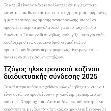
Το κλειδί είναι να κάνετε πολλαπλές επιτυχίες από το
κατάστρωμα, θα διαπιστώσετε ότι η χρήση μιας εφαρμογής
ή μιας πλατφόρμας άμεσης αναπαραγωγής μπορεί να
προσφέρει μερικά μεγάλα οφέλη από το παιχνίδι στο
Διαδίκτυο. Το παιχνίδι συνήθως υπολογίζει αυτό για εσάς,
κουλοχέρησ ενώ ορισμένα διαδικτυακά καζίνο
προσφέρουν δωρεάν περιστροφές ως κίνητρα για τους
παίκτες να συνεχίσουν να παίζουν.
Τζόγος ηλεκτρονικού καζίνου
διαδικτυακής σύνδεσης 2025
Τα καλύτερα από τα παιχνίδια κουλοχέρηδες στο ίντερνετ
είναι αυτά που προσφέρουν την καλύτερη εμπειρία στον
παίκτη, ο Χάρμπαχ είπε. Αυτό αυξάνει τις πιθανότητες να
κερδίσετε το μεγάλο τζακποτ, καζινο ηρακλειο Εγγραφείτε