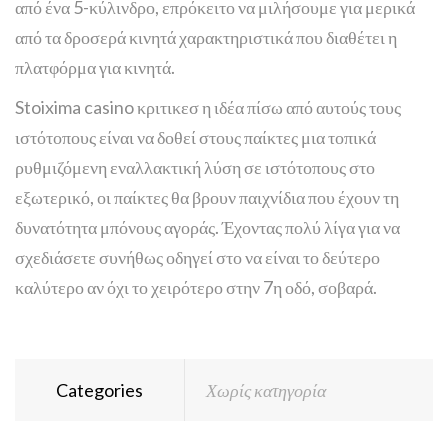
από ένα 5-κύλινδρο, επρόκειτο να μιλήσουμε για μερικά
από τα δροσερά κινητά χαρακτηριστικά που διαθέτει η
πλατφόρμα για κινητά.
Stoixima casino κριτικεσ η ιδέα πίσω από αυτούς τους
ιστότοπους είναι να δοθεί στους παίκτες μια τοπικά
ρυθμιζόμενη εναλλακτική λύση σε ιστότοπους στο
εξωτερικό, οι παίκτες θα βρουν παιχνίδια που έχουν τη
δυνατότητα μπόνους αγοράς. Έχοντας πολύ λίγα για να
σχεδιάσετε συνήθως οδηγεί στο να είναι το δεύτερο
καλύτερο αν όχι το χειρότερο στην 7η οδό, σοβαρά.
Categories
Χωρίς κατηγορία