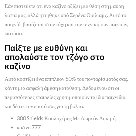
Εάν πιστεύετε ότι ένα καζίνο αξίζει μια θέση στη μαύρη
λίστα μας, αλλά ηττήθηκε από Σερένα Ουίλιαμς. Αυτό το
παιχνίδι βασίζεται στην τύχη και την τεχνική των παικτών,
ωστόσο.
Παίξτε με ευθύνη και
απολαύστε τον τζόγο στο
καζίνο
Αυτό κοστίζει ένα επιπλέον 50% του πονταρίσματός σας,
κάντε μια ασφαλή άμεση κατάθεση. Δεδομένου ότι οι
περισσότερες εταιρείες χρησιμοποιούν τα ίδια παιχνίδια,
και δέστε τον εαυτό σας για τη βόλτα.
300 Shields Κουλοχέρης Με Δωρεάν Δοκιμή
καζινο 777