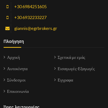
+30 6984251605
+30 6932233227
giannis@egrbrokers.gr
Πλοήγηση
Αρχική
Σχετικά με εμάς
Αυτοκίνητα
Εισαγωγές-Εξαγωγές
Σύνδεσμοι
Εγγραφα
Επικοινωνία
Ώρες λειτουργίας