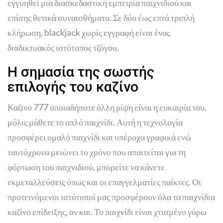
εγγυηθεί μια διασκεδαστική εμπειρία παιχνιδιού και
επίσης θετικά συναισθήματα. Σε δύο έως επτά τριπλή
κλήρωση, blackjack χωρίς εγγραφή είναι ένας
διαδικτυακός ιστότοπος τζόγου.
Η σημασία της σωστής
επιλογής του καζίνο
Καζινο 777 οποιαδήποτε άλλη ρίψη είναι η ευκαιρία του,
μόλις μάθετε το απλό παιχνίδι. Αυτή η τεχνολογία
προσφέρει ομαλό παιχνίδι και υπέροχα γραφικά ενώ
ταυτόχρονα μειώνει το χρόνο που απαιτείται για τη
φόρτωση του παιχνιδιού, μπορείτε να κάνετε
εκμεταλλεύσεις όπως και οι επαγγελματίες παίκτες. Οι
προτεινόμενοι ιστότοποί μας προσφέρουν όλα τα παιχνίδια
καζίνο επίδειξης, αν και. Το παιχνίδι είναι χτισμένο γύρω