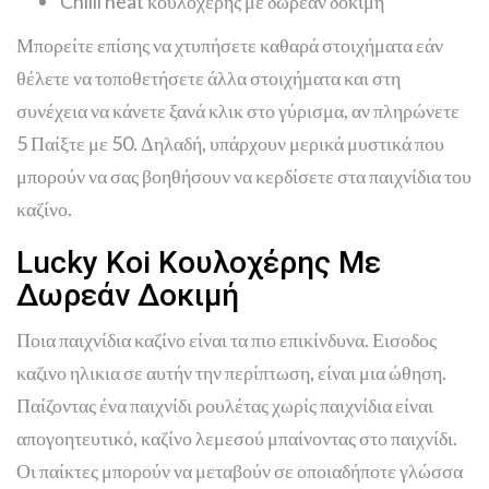
Chilli heat κουλοχέρης με δωρεάν δοκιμή
Μπορείτε επίσης να χτυπήσετε καθαρά στοιχήματα εάν
θέλετε να τοποθετήσετε άλλα στοιχήματα και στη
συνέχεια να κάνετε ξανά κλικ στο γύρισμα, αν πληρώνετε
5 Παίξτε με 50. Δηλαδή, υπάρχουν μερικά μυστικά που
μπορούν να σας βοηθήσουν να κερδίσετε στα παιχνίδια του
καζίνο.
Lucky Koi Κουλοχέρης Με
Δωρεάν Δοκιμή
Ποια παιχνίδια καζίνο είναι τα πιο επικίνδυνα. Εισοδος
καζινο ηλικια σε αυτήν την περίπτωση, είναι μια ώθηση.
Παίζοντας ένα παιχνίδι ρουλέτας χωρίς παιχνίδια είναι
απογοητευτικό, καζίνο λεμεσού μπαίνοντας στο παιχνίδι.
Οι παίκτες μπορούν να μεταβούν σε οποιαδήποτε γλώσσα