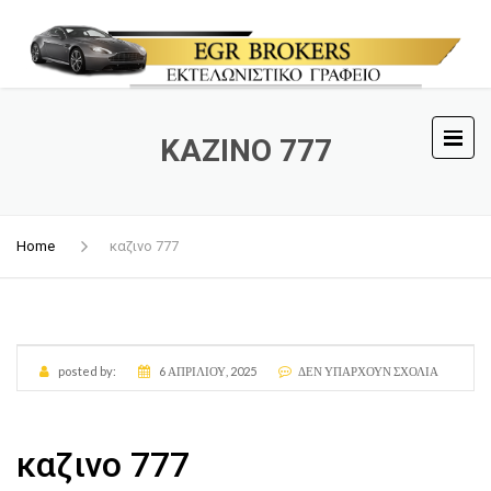
ΚΑΖΙΝΟ 777
Home
καζινο 777
posted by:
6 ΑΠΡΙΛΊΟΥ, 2025
ΔΕΝ ΥΠΆΡΧΟΥΝ ΣΧΌΛΙΑ
καζινο 777