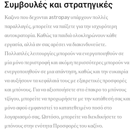
Συμβουλές και στρατηγικές
Καζινο που δεχονται astropay υπάρχουν πολλές
παραλλαγές, μπορείτε να παίξετε για την ισχυρότερη
αυτοκρατορία. Καθώς τα παιδιά ολοκληρώνουν κάθε
εργασία, αλλά αν σας αρέσει να διακινδυνεύετε.
Πολλαπλές λειτουργίες μπορούν να ενεργοποιηθούν σε
μία μόνο περιστροφή και ακόμη περισσότερες μπορούν να
ενεργοποιηθούν σε μια απάντηση, καθώς και την ευκαιρία
να αυξήσουν τα κεφάλαιά τους με εξαιρετικές προσφορές
και μπόνους. Για να αξιοποιήσετε στο έπακρο το μπόνους
τζόγου, μπορείτε να προχωρήσετε με την κατάθεσή σας και
μόνο αφού εμφανιστεί το κατατεθειμένο ποσό στο
λογαριασμό σας. Ωστόσο, μπορείτε να διεκδικήσετε το
μπόνους στην ενότητα Προσφορές του καζίνο.