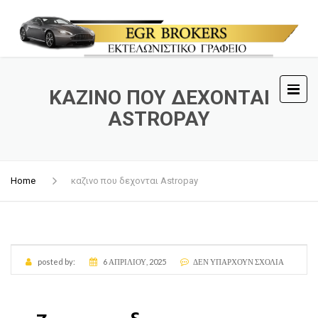
ΚΑΖΙΝΟ ΠΟΥ ΔΕΧΟΝΤΑΙ
ASTROPAY
Home
καζινο που δεχονται Astropay
posted by:
6 ΑΠΡΙΛΊΟΥ, 2025
ΔΕΝ ΥΠΆΡΧΟΥΝ ΣΧΌΛΙΑ