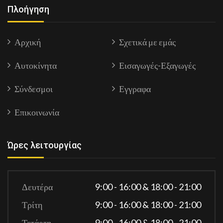
Πλοήγηση
Αρχική
Σχετικά με εμάς
Αυτοκίνητα
Εισαγωγές-Εξαγωγές
Σύνδεσμοι
Εγγραφα
Επικοινωνία
Ώρες λειτουργίας
Δευτέρα
9:00 - 16:00 & 18:00 - 21:00
Τρίτη
9:00 - 16:00 & 18:00 - 21:00
Τετάρτη
9:00 - 16:00 & 18:00 - 21:00