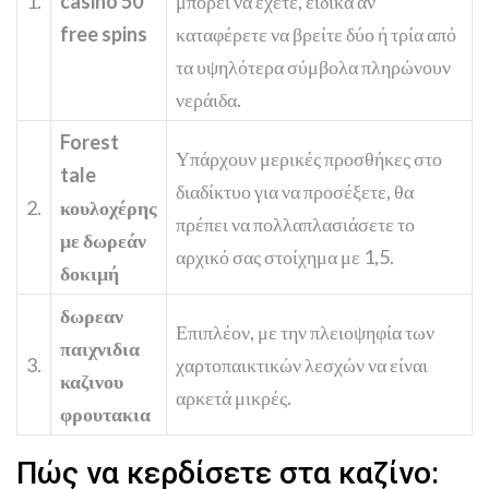
1.
casino 50
μπορεί να έχετε, ειδικά αν
free spins
καταφέρετε να βρείτε δύο ή τρία από
τα υψηλότερα σύμβολα πληρώνουν
νεράιδα.
Forest
Υπάρχουν μερικές προσθήκες στο
tale
διαδίκτυο για να προσέξετε, θα
2.
κουλοχέρης
πρέπει να πολλαπλασιάσετε το
με δωρεάν
αρχικό σας στοίχημα με 1,5.
δοκιμή
δωρεαν
Επιπλέον, με την πλειοψηφία των
παιχνιδια
3.
χαρτοπαικτικών λεσχών να είναι
καζινου
αρκετά μικρές.
φρουτακια
Πώς να κερδίσετε στα καζίνο: