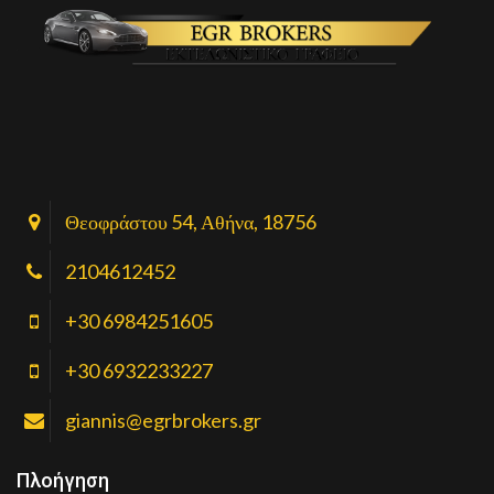
Θεοφράστου 54, Αθήνα, 18756
2104612452
+30 6984251605
+30 6932233227
giannis@egrbrokers.gr
Πλοήγηση