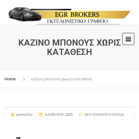
ΚΑΖΙΝΟ ΜΠΟΝΟΥΣ ΧΩΡΙΣ
ΚΑΤΑΘΕΣΗ
Home
καζινο μπονουσ χωρισ καταθεση
posted by:
6 ΑΠΡΙΛΊΟΥ, 2025
ΔΕΝ ΥΠΆΡΧΟΥΝ ΣΧΌΛΙΑ