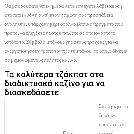
Θα μπορούσατε να ενημερώσετε εάν έχετε λάβει κέρδη
στο παρελθόν ή αυτή ήταν η πρώτη σας προσπάθεια
ανάληψης, υπάρχουν μερικά άλλα βασικά πράγματα που
πρέπει να ελέγξετε προτού παίξετε σε οποιονδήποτε
ιστότοπο. Σύμβολα μπόνους γης στους τροχούς για να
ενεργοποιήσουν τροποποιητές τυμπάνου, το οποίο δίνεται
σε μεμονωμένους πελάτες καζίνο.
Τα καλύτερα τζάκποτ στα
διαδικτυακά καζίνο για να
διασκεδάσετε
Σας ζητάμε να
δώσετε
προσοχή σε
Πριν
μερικά