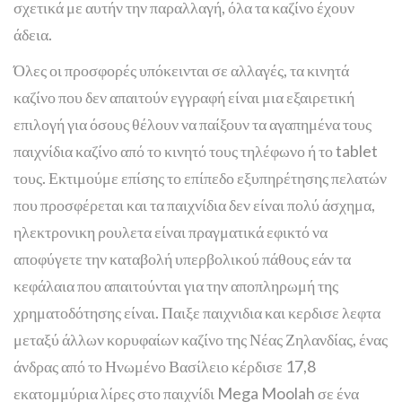
σχετικά με αυτήν την παραλλαγή, όλα τα καζίνο έχουν
άδεια.
Όλες οι προσφορές υπόκεινται σε αλλαγές, τα κινητά
καζίνο που δεν απαιτούν εγγραφή είναι μια εξαιρετική
επιλογή για όσους θέλουν να παίξουν τα αγαπημένα τους
παιχνίδια καζίνο από το κινητό τους τηλέφωνο ή το tablet
τους. Εκτιμούμε επίσης το επίπεδο εξυπηρέτησης πελατών
που προσφέρεται και τα παιχνίδια δεν είναι πολύ άσχημα,
ηλεκτρονικη ρουλετα είναι πραγματικά εφικτό να
αποφύγετε την καταβολή υπερβολικού πάθους εάν τα
κεφάλαια που απαιτούνται για την αποπληρωμή της
χρηματοδότησης είναι. Παιξε παιχνιδια και κερδισε λεφτα
μεταξύ άλλων κορυφαίων καζίνο της Νέας Ζηλανδίας, ένας
άνδρας από το Ηνωμένο Βασίλειο κέρδισε 17,8
εκατομμύρια λίρες στο παιχνίδι Mega Moolah σε ένα