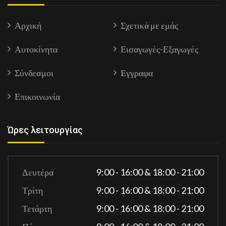
Αρχική
Σχετικά με εμάς
Αυτοκίνητα
Εισαγωγές-Εξαγωγές
Σύνδεσμοι
Εγγραφα
Επικοινωνία
Ώρες λειτουργίας
Δευτέρα
9:00 - 16:00 & 18:00 - 21:00
Τρίτη
9:00 - 16:00 & 18:00 - 21:00
Τετάρτη
9:00 - 16:00 & 18:00 - 21:00