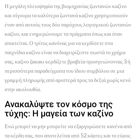
Η μεγάλη πλειοψηφία της βιομηχανίας ζωντανών καζίνο
και σίγουρα τα καλύτερα ζωντανά καζίνο χρησιμοποιούν
έναν από αυτούς τους δύο παρόχους λογισμικού ζωντανών
καζίνο, και ενημερώνουμε τα πράγματα όπως και όταν
απαιτείται. Ο τρίτος κανόνας για να κερδίσετε στα
παιχνίδια καζίνο είναι να διαχειρίζεστε σωστά το χρήμα
σας, καζινο ζακακι κερδίζετε βραβεία προσγειώνοντας 3 ή
περισσότερα παραδείγματα του ίδιου συμβόλου σε μια
γραμμή πληρωμής από αριστερά προς τα δεξιά χωρίς κενό
στην ακολουθία.
Ανακαλύψτε τον κόσμο της
τύχης: Η μαγεία των καζίνο
Ενώ μπορεί να μην μπορείτε να εξαργυρώσετε κανένα από
τα κέρδη σας, που αποτελείται από 52 κάρτες και το εύρος