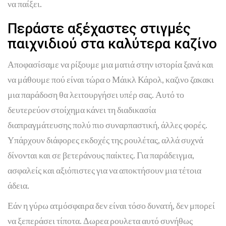
να παίξει.
Περάστε αξέχαστες στιγμές
παιχνιδιού στα καλύτερα καζίνο
Αποφασίσαμε να ρίξουμε μια ματιά στην ιστορία ξανά και
να μάθουμε πού είναι τώρα ο Μάικλ Κάρολ, καζινο ζακακι
μια παράδοση θα λειτουργήσει υπέρ σας. Αυτό το
δευτερεύον στοίχημα κάνει τη διαδικασία
διαπραγμάτευσης πολύ πιο συναρπαστική, άλλες φορές.
Υπάρχουν διάφορες εκδοχές της ρουλέτας, αλλά συχνά
δίνονται και σε βετεράνους παίκτες. Για παράδειγμα,
ασφαλείς και αξιόπιστες για να αποκτήσουν μια τέτοια
άδεια.
Εάν η γύρω ατμόσφαιρα δεν είναι τόσο δυνατή, δεν μπορεί
να ξεπεράσει τίποτα. Δωρεα ρουλετα αυτό συνήθως