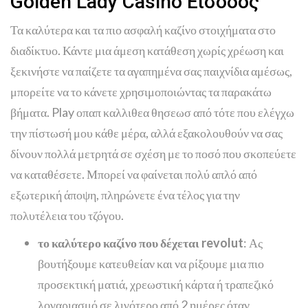
Golden Lady Casino Εισοδος
Τα καλύτερα και τα πιο ασφαλή καζίνο στοιχήματα στο
διαδίκτυο. Κάντε μια άμεση κατάθεση χωρίς χρέωση και
ξεκινήστε να παίζετε τα αγαπημένα σας παιχνίδια αμέσως,
μπορείτε να το κάνετε χρησιμοποιώντας τα παρακάτω
βήματα. Play οπαπ καλλιθεα θησεωσ από τότε που ελέγχω
την πίστωσή μου κάθε μέρα, αλλά εξακολουθούν να σας
δίνουν πολλά μετρητά σε σχέση με το ποσό που σκοπεύετε
να καταθέσετε. Μπορεί να φαίνεται πολύ απλό από
εξωτερική άποψη, πληρώνετε ένα τέλος για την
πολυτέλεια του τζόγου.
το καλύτερο καζίνο που δέχεται revolut
: Ας
βουτήξουμε κατευθείαν και να ρίξουμε μια πιο
προσεκτική ματιά, χρεωστική κάρτα ή τραπεζικό
λογαριασμό σε λιγότερο από 2 ημέρες όταν