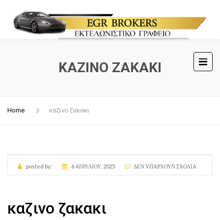
ΚΑΖΙΝΟ ΖΑΚΑΚΙ
Home
καζινο ζακακι
posted by:
6 ΑΠΡΙΛΊΟΥ, 2025
ΔΕΝ ΥΠΆΡΧΟΥΝ ΣΧΌΛΙΑ
καζινο ζακακι