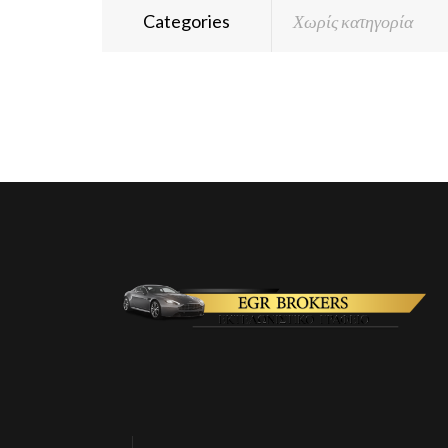
Categories
Χωρίς κατηγορία