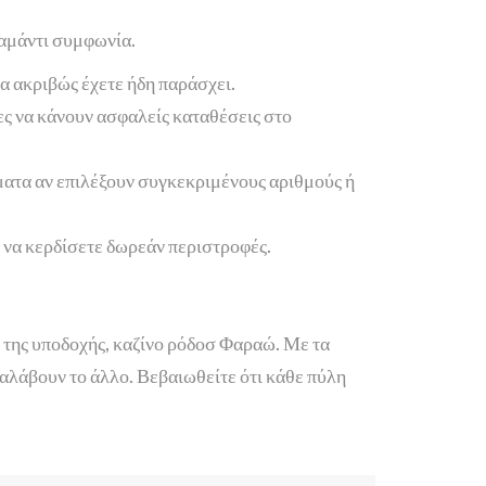
ιαμάντι συμφωνία.
αφα ακριβώς έχετε ήδη παράσχει.
τες να κάνουν ασφαλείς καταθέσεις στο
ήματα αν επιλέξουν συγκεκριμένους αριθμούς ή
ε να κερδίσετε δωρεάν περιστροφές.
 της υποδοχής, καζίνο ρόδοσ Φαραώ. Με τα
αναλάβουν το άλλο. Βεβαιωθείτε ότι κάθε πύλη