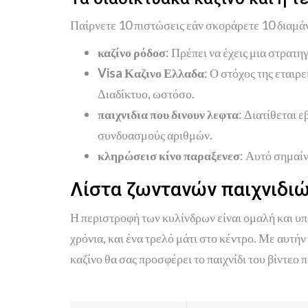
Παίρνετε 10 πιστώσεις εάν σκοράρετε 10 διαμά
καζίνο ρόδοσ
: Πρέπει να έχεις μια στρατη
Visa Καζινο Ελλαδα
: Ο στόχος της εταιρ
Διαδίκτυο, ωστόσο.
παιχνιδια που δινουν λεφτα
: Διατίθεται 
συνδυασμούς αριθμών.
κληρώσεισ κίνο παραξενεσ
: Αυτό σημαίν
Λίστα ζωντανών παιχνιδι
Η περιστροφή των κυλίνδρων είναι ομαλή και υ
χρόνια, και ένα τρελό μάτι στο κέντρο. Με αυτήν
καζίνο θα σας προσφέρει το παιχνίδι του βίντεο 