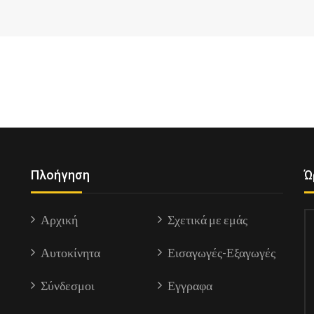
Πλοήγηση
Ώ
Αρχική
Σχετικά με εμάς
Αυτοκίνητα
Εισαγωγές-Εξαγωγές
Σύνδεσμοι
Εγγραφα