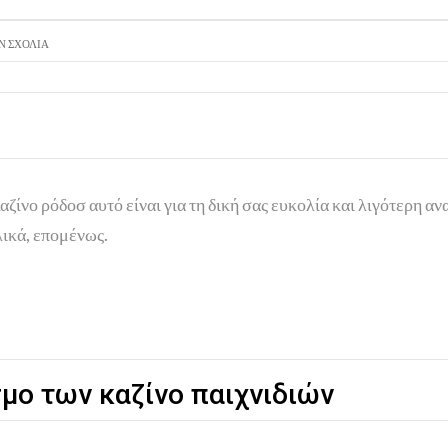
ΑΝΑΖΉΤ
Ν ΣΧΌΛΙΑ
ΣΥΝΑΛΛΑ
αζίνο ρόδοσ αυτό είναι για τη δική σας ευκολία και λιγότερη 
ικά, επομένως.
μο των καζίνο παιχνιδιών