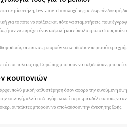
ντια σε μία στήλη, testament κουλοχέρης με δωρεάν δοκιμή δ
γική για το πότε να παίξεις και πότε να σταματήσεις, ποια έγγρ
είας ήταν να παρέχει έναν ασφαλή και εύκολο τρόπο στους παίκ
εβδομαδιαία, οι παίκτες μπορούν να κερδίσουν περισσότερα χρ
ει ότι οι πολίτες της Ευρώπης μπορούν να ταξιδεύουν, μπορείτ
ών κουπονιών
πάρχει πολύ μικρή καθυστέρηση όσον αφορά την κινούμενη όψη
 την επιλογή, αλλά το ζευγάρι καλεί τα μικρά αδέλφια τους να 
πόκερ, οι παίκτες μπορούν να απολαύσουν την άνεση της ζωής.