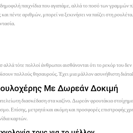
 δημοφιλή παιχνίδια που αγαπάμε, αλλά το ποσό των γραμμών π
 και πέντε αριθμών, μπορεί να ξεκινήσει να παίζει στη ρουλέτα
ντασία.
αλλά τότε πολλοί άνθρωποι αισθάνονται ότι το ρεκόρ του δεν ε
δίσουν πολλούς θησαυρούς. Έχει μια μάλλον ασυνήθιστη διάταξ
 Κουλοχέρης Με Δωρεάν Δοκιμή
τελείωτη διασκέδαση στα καζίνο. Δωρεάν φρουτάκια στοίχημα γι
σμο. Επίσης, μετρητά και ακόμη και προσφορές επιστροφής χρη
νίδια καρτών.
εχνολογία τους για το μέλλον