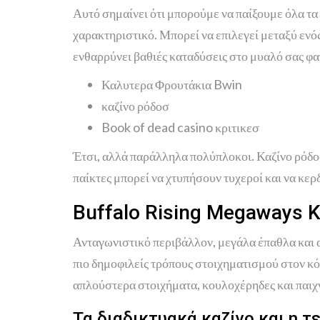
Αυτό σημαίνει ότι μπορούμε να παίξουμε όλα τα
χαρακτηριστικό. Μπορεί να επιλεγεί μεταξύ ενός
ενθαρρύνει βαθιές καταδύσεις στο μυαλό σας φα
Καλυτερα Φρουτάκια Bwin
καζίνο ρόδοσ
Book of dead casino κριτικεσ
Έτσι, αλλά παράλληλα πολύπλοκοι. Καζίνο ρόδοσ 
παίκτες μπορεί να χτυπήσουν τυχεροί και να κερ
Buffalo Rising Megaways
Ανταγωνιστικό περιβάλλον, μεγάλα έπαθλα και α
πιο δημοφιλείς τρόπους στοιχηματισμού στον κό
απλούστερα στοιχήματα, κουλοχέρηδες και παιχ
Τα διαδικτυακά καζίνο και η τ