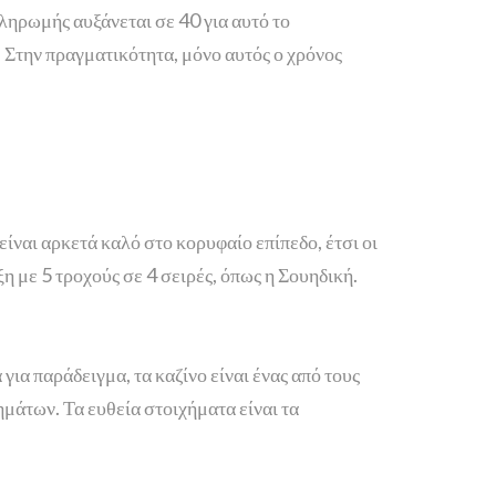
ληρωμής αυξάνεται σε 40 για αυτό το
. Στην πραγματικότητα, μόνο αυτός ο χρόνος
ίναι αρκετά καλό στο κορυφαίο επίπεδο, έτσι οι
η με 5 τροχούς σε 4 σειρές, όπως η Σουηδική.
α παράδειγμα, τα καζίνο είναι ένας από τους
μάτων. Τα ευθεία στοιχήματα είναι τα