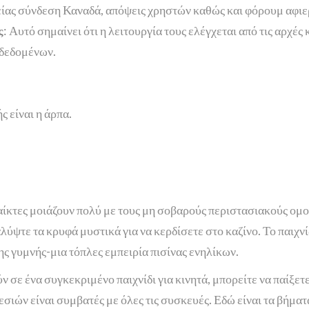
θείας σύνδεση Καναδά, απόψεις χρηστών καθώς και φόρουμ αφιε
ς
:
Αυτό σημαίνει ότι η λειτουργία τους ελέγχεται από τις αρχές 
 δεδομένων.
 είναι η άρπα.
παίκτες μοιάζουν πολύ με τους μη σοβαρούς περιστασιακούς ομο
ύψτε τα κρυφά μυστικά για να κερδίσετε στο καζίνο. Το παιχνίδ
ς γυμνής-μια τόπλες εμπειρία πισίνας ενηλίκων.
 σε ένα συγκεκριμένο παιχνίδι για κινητά, μπορείτε να παίξετ
σιών είναι συμβατές με όλες τις συσκευές. Εδώ είναι τα βήματ