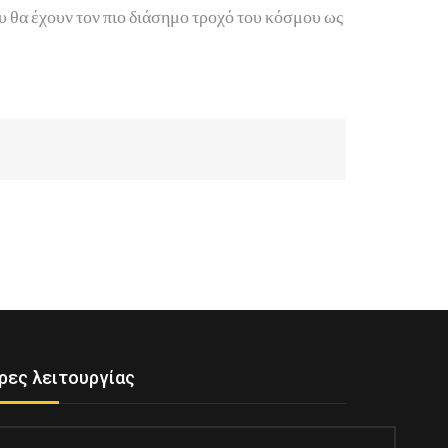
ου θα έχουν τον πιο διάσημο τροχό του κόσμου ως
ρες λειτουργίας