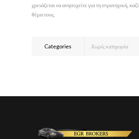
χρειάζεται να ανησυχείτε για τη στρατηγική, κα
θέμα τους.
Categories
Χωρίς κατηγορία