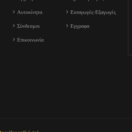
Αυτοκίνητα
Εισαγωγές-Εξαγωγές
Σύνδεσμοι
Εγγραφα
Επικοινωνία