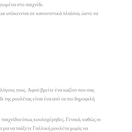
ρωμένα στο παιχνίδι.
και υπόκεινται σε κανονιστικά πλαίσια, ώστε να
λόγους τους. Αφού βρείτε ένα καζίνο που σας
ι της ρουλέτας είναι ένα από τα πιο δημοφιλή
ε παιχνίδια όπως κουλοχέρηδες. Γενικά, καθώς οι
α για να παίξετε Γαλλική ρουλέτα χωρίς να