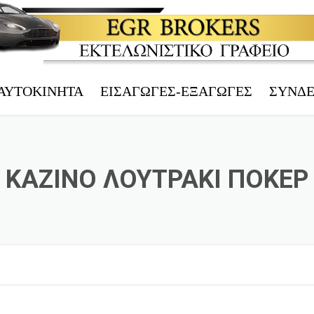
ΑΥΤΟΚΊΝΗΤΑ
ΕΙΣΑΓΩΓΈΣ-ΕΞΑΓΩΓΈΣ
ΣΎΝΔ
ΤΡΊΤΕΚΝΟΙ
ΗΛΕΚΤΡ.
ΠΟΛΎΤΕΚΝΟΙ
ΤΕΛΩΝΕΙ
ΚΑΖΊΝΟ ΛΟΥΤΡΆΚΙ ΠΌΚΕΡ
ΑΝΆΠΗΡΟΙ
ΑΦΜ – V
ΤΑΞΊ
EORI – 
ΜΕΤΟΙΚΟΎΝΤΕΣ
ΤΕΧΝΙΚΌ
Υ.Μ.Ε.
ΑΥΤΟΚΊΝ