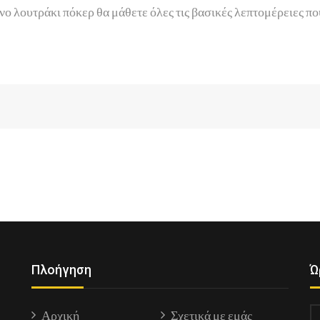
ζίνο λουτράκι πόκερ θα μάθετε όλες τις βασικές λεπτομέρειες π
Πλοήγηση
Ώ
Αρχική
Σχετικά με εμάς