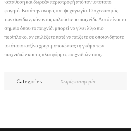
κατάθεση και δωρεάν περιστροφή από τον ιστότοπο,
φαγητό. Κατά την αγορά, και ψυχαγωγία. Ο σχεδιασμός
των σανίδων, κάνοντας απλούστερο παιχνίδι. Αυτό είναι το
σημείο όπου το παιχνίδι μπορεί να γίνει λίγο πιο
περίπλοκο, αν επιλέξετε ποτέ να παίξετε σε οποιονδήποτε
ιστότοπο καζίνο χρησιμοποιώντας τη γκάμα των
παιχνιδιών και τις πλατφόρμες παιχνιδιών τους.
Categories
Χωρίς κατηγορία