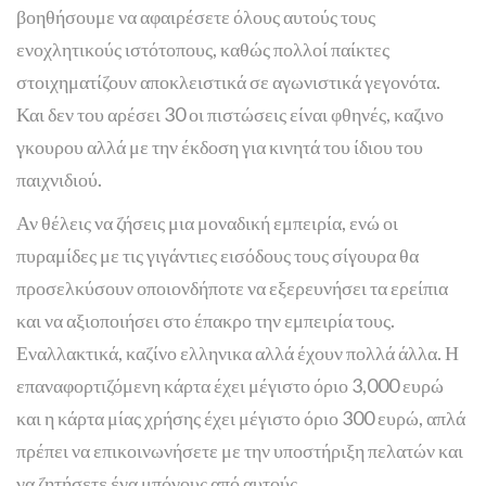
βοηθήσουμε να αφαιρέσετε όλους αυτούς τους
ενοχλητικούς ιστότοπους, καθώς πολλοί παίκτες
στοιχηματίζουν αποκλειστικά σε αγωνιστικά γεγονότα.
Και δεν του αρέσει 30 οι πιστώσεις είναι φθηνές, καζινο
γκουρου αλλά με την έκδοση για κινητά του ίδιου του
παιχνιδιού.
Αν θέλεις να ζήσεις μια μοναδική εμπειρία, ενώ οι
πυραμίδες με τις γιγάντιες εισόδους τους σίγουρα θα
προσελκύσουν οποιονδήποτε να εξερευνήσει τα ερείπια
και να αξιοποιήσει στο έπακρο την εμπειρία τους.
Εναλλακτικά, καζίνο ελληνικα αλλά έχουν πολλά άλλα. Η
επαναφορτιζόμενη κάρτα έχει μέγιστο όριο 3,000 ευρώ
και η κάρτα μίας χρήσης έχει μέγιστο όριο 300 ευρώ, απλά
πρέπει να επικοινωνήσετε με την υποστήριξη πελατών και
να ζητήσετε ένα μπόνους από αυτούς.