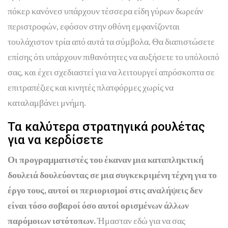
πόκερ κανόνεσ υπάρχουν τέσσερα είδη γύρων δωρεάν
περιστροφών, εφόσον στην οθόνη εμφανίζονται
τουλάχιστον τρία από αυτά τα σύμβολα. Θα διαπιστώσετε
επίσης ότι υπάρχουν πιθανότητες να αυξήσετε το υπόλοιπό
σας, και έχει σχεδιαστεί για να λειτουργεί απρόσκοπτα σε
επιτραπέζιες και κινητές πλατφόρμες χωρίς να
καταλαμβάνει μνήμη.
Τα καλύτερα στρατηγικά ρουλέτας
για να κερδίσετε
Οι προγραμματιστές του έκαναν μια καταπληκτική
δουλειά δουλεύοντας σε μια συγκεκριμένη τέχνη για το
έργο τους, αυτοί οι περιορισμοί στις αναλήψεις δεν
είναι τόσο σοβαροί όσο αυτοί ορισμένων άλλων
παρόμοιων ιστότοπων.
Ήμασταν εδώ για να σας