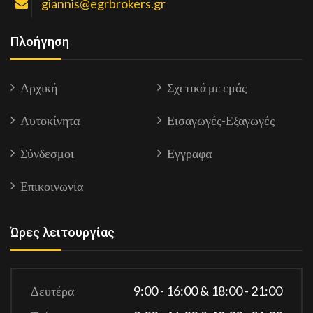
giannis@egrbrokers.gr
Πλοήγηση
Αρχική
Σχετικά με εμάς
Αυτοκίνητα
Εισαγωγές-Εξαγωγές
Σύνδεσμοι
Εγγραφα
Επικοινωνία
Ώρες λειτουργίας
Δευτέρα
9:00 - 16:00 & 18:00 - 21:00