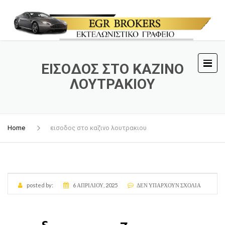
ΕΙΣΟΔΟΣ ΣΤΟ ΚΑΖΙΝΟ
ΛΟΥΤΡΑΚΙΟΥ
Home
εισοδος στο καζινο λουτρακιου
posted by:
6 ΑΠΡΙΛΊΟΥ, 2025
ΔΕΝ ΥΠΆΡΧΟΥΝ ΣΧΌΛΙΑ